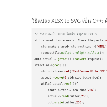
วิธีแปลง XLSX to SVG เป็น C++: 
// การแปลงเป็น XLSX โดยใช้ Aspose.Cells
std::shared_ptr<requests::ConvertRequest> 
r
    std::make_shared< std::wstring >(
"HTML"
    requestFile,
nullptr
,
nullptr
,
nullptr
))
auto
 actual = 
getApi
()->
convert
if
(actual->
good
()){

std::ofstream 
out
(
"TestConvertFile_CPP.
    actual->
seekg
(
0
,std::ios_base::beg);

while
(!actual->
eof
()){

char
* buffer = 
new
char
[
256
];

        actual->
read
(buffer,
256
);

        out.
write
(buffer,
256
);
