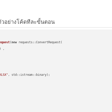
ตัวอย่างโค้ดทีละขั้นตอน
equest
(
new
 requests::ConvertRequest(

) ,        

XLSX"
, std::istream::binary)
;
