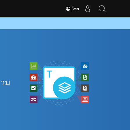
ไทย
ี
รวม