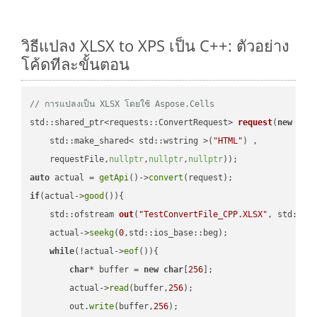
วิธีแปลง XLSX to XPS เป็น C++: ตัวอย่าง
โค้ดทีละขั้นตอน
// การแปลงเป็น XLSX โดยใช้ Aspose.Cells
std::shared_ptr<requests::ConvertRequest> 
request
(
new
 requ
    std::make_shared< std::wstring >(
"HTML"
) ,        

    requestFile,
nullptr
,
nullptr
,
nullptr
))
auto
 actual = 
getApi
()->
convert
if
(actual->
good
()){

std::ofstream 
out
(
"TestConvertFile_CPP.XLSX"
, std::is
    actual->
seekg
(
0
,std::ios_base::beg);

while
(!actual->
eof
()){

char
* buffer = 
new
char
[
256
];

        actual->
read
(buffer,
256
);

        out.
write
(buffer,
256
);
