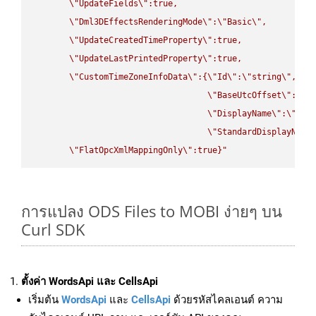
\"
UpdateFields
\"
:true,

\"
Dml3DEffectsRenderingMode
\"
:
\"
Basic
\"
,

\"
UpdateCreatedTimeProperty
\"
:true,

\"
UpdateLastPrintedProperty
\"
:true,

\"
CustomTimeZoneInfoData
\"
:{
\"
Id
\"
:
\"
string
\"
,

\"
BaseUtcOffset
\"
:
\"
s
\"
DisplayName
\"
:
\"
str
\"
StandardDisplayName
\"
FlatOpcXmlMappingOnly
\"
:true}"
การแปลง ODS Files to MOBI ง่ายๆ บน
Curl SDK
ตั้งค่า WordsApi และ CellsApi
เริ่มต้น
WordsApi
และ
CellsApi
ด้วยรหัสไคลเอนต์ ความ