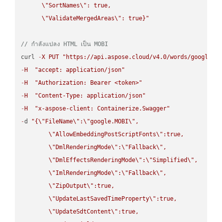
\"
SortNames
\"
: true,  

\"
ValidateMergedAreas
\"
: true}"
// กำลังแปลง HTML เป็น MOBI
curl 
-
X
PUT
"https://api.aspose.cloud/v4.0/words/google.H
-
H
"accept: application/json"
-
H
"Authorization: Bearer <token>"
-
H
"Content-Type: application/json"
-
H
"x-aspose-client: Containerize.Swagger"
-
d 
"{
\"
FileName
\"
:
\"
google.MOBI
\"
,

\"
AllowEmbeddingPostScriptFonts
\"
:true,

\"
DmlRenderingMode
\"
:
\"
Fallback
\"
,

\"
DmlEffectsRenderingMode
\"
:
\"
Simplified
\"
,

\"
ImlRenderingMode
\"
:
\"
Fallback
\"
,

\"
ZipOutput
\"
:true,

\"
UpdateLastSavedTimeProperty
\"
:true,

\"
UpdateSdtContent
\"
:true,
