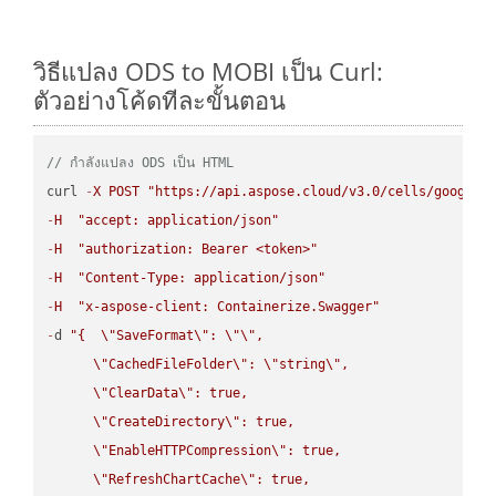
วิธีแปลง ODS to MOBI เป็น Curl:
ตัวอย่างโค้ดทีละขั้นตอน
// กำลังแปลง ODS เป็น HTML
curl 
-
X
POST
"https://api.aspose.cloud/v3.0/cells/google.
-
H
"accept: application/json"
-
H
"authorization: Bearer <token>"
-
H
"Content-Type: application/json"
-
H
"x-aspose-client: Containerize.Swagger"
-
d 
"{  
\"
SaveFormat
\"
: 
\"
\"
,

\"
CachedFileFolder
\"
: 
\"
string
\"
,

\"
ClearData
\"
: true,  

\"
CreateDirectory
\"
: true,  

\"
EnableHTTPCompression
\"
: true,  

\"
RefreshChartCache
\"
: true,  
