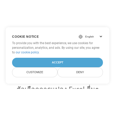
COOKIE NOTICE
To provide you with the best experience, we use cookies for
personalization, analytics, and ads. By using our site, you agree
to
our cookie policy
.
ACCEPT
CUSTOMIZE
DENY
ตัวเลือกการแปลง Excel อื่นๆ
แปลง ODS เป็น DOC
DOC:
Microsoft Word Binary Format