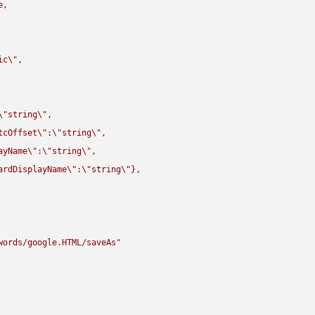
,

ic
\"
,

\"
string
\"
,

tcOffset
\"
:
\"
string
\"
,

ayName
\"
:
\"
string
\"
,

ardDisplayName
\"
:
\"
string
\"
},

words/google.HTML/saveAs"