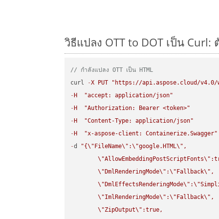
วิธีแปลง OTT to DOT เป็น Curl: 
// กำลังแปลง OTT เป็น HTML
curl 
-
X
PUT
"https://api.aspose.cloud/v4.0/
-
H
"accept: application/json"
-
H
"Authorization: Bearer <token>"
-
H
"Content-Type: application/json"
-
H
"x-aspose-client: Containerize.Swagger"
-
d 
"{
\"
FileName
\"
:
\"
google.HTML
\"
,

\"
AllowEmbeddingPostScriptFonts
\"
:t
\"
DmlRenderingMode
\"
:
\"
Fallback
\"
,

\"
DmlEffectsRenderingMode
\"
:
\"
Simpl
\"
ImlRenderingMode
\"
:
\"
Fallback
\"
,

\"
ZipOutput
\"
:true,
