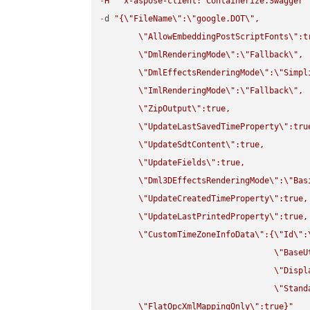
-
H
"x-aspose-client: Containerize.Swagger"
-
d 
"{
\"
FileName
\"
:
\"
google.DOT
\"
,

\"
AllowEmbeddingPostScriptFonts
\"
:t
\"
DmlRenderingMode
\"
:
\"
Fallback
\"
,

\"
DmlEffectsRenderingMode
\"
:
\"
Simpl
\"
ImlRenderingMode
\"
:
\"
Fallback
\"
,

\"
ZipOutput
\"
:true,

\"
UpdateLastSavedTimeProperty
\"
:true
\"
UpdateSdtContent
\"
:true,

\"
UpdateFields
\"
:true,

\"
Dml3DEffectsRenderingMode
\"
:
\"
Bas
\"
UpdateCreatedTimeProperty
\"
:true,

\"
UpdateLastPrintedProperty
\"
:true,

\"
CustomTimeZoneInfoData
\"
:{
\"
Id
\"
:
\"
BaseU
\"
Displ
\"
Stand
\"
FlatOpcXmlMappingOnly
\"
:true}"