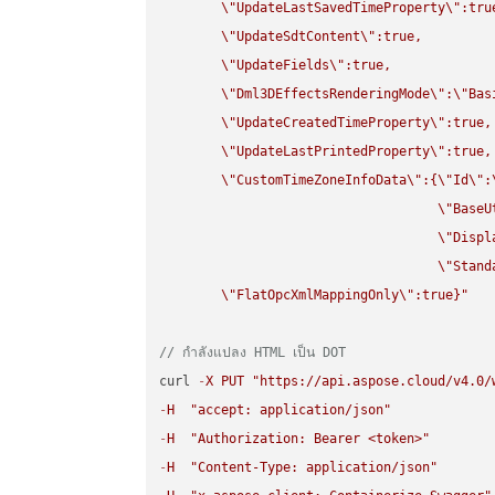
\"
UpdateLastSavedTimeProperty
\"
:true
\"
UpdateSdtContent
\"
:true,

\"
UpdateFields
\"
:true,

\"
Dml3DEffectsRenderingMode
\"
:
\"
Bas
\"
UpdateCreatedTimeProperty
\"
:true,

\"
UpdateLastPrintedProperty
\"
:true,

\"
CustomTimeZoneInfoData
\"
:{
\"
Id
\"
:
\"
BaseU
\"
Displ
\"
Stand
\"
FlatOpcXmlMappingOnly
\"
:true}"
// กำลังแปลง HTML เป็น DOT
curl 
-
X
PUT
"https://api.aspose.cloud/v4.0/
-
H
"accept: application/json"
-
H
"Authorization: Bearer <token>"
-
H
"Content-Type: application/json"