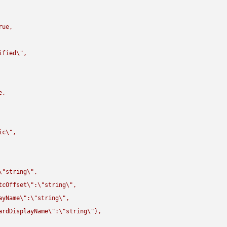
rue,

ified
\"
,

,

ic
\"
,

\"
string
\"
,

tcOffset
\"
:
\"
string
\"
,

ayName
\"
:
\"
string
\"
,

ardDisplayName
\"
:
\"
string
\"
},
