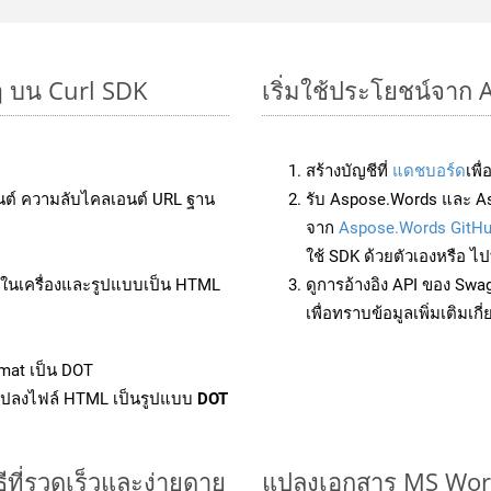
ๆ บน Curl SDK
เริ่มใช้ประโยชน์จาก
สร้างบัญชีที่
แดชบอร์ด
เพื
นต์ ความลับไคลเอนต์ URL ฐาน
รับ Aspose.Words และ As
จาก
Aspose.Words GitH
ใช้ SDK ด้วยตัวเองหรือ ไปท
ล์ในเครื่องและรูปแบบเป็น HTML
ดูการอ้างอิง API ของ Swa
เพื่อทราบข้อมูลเพิ่มเติมเกี
mat เป็น DOT
แปลงไฟล์ HTML เป็นรูปแบบ
DOT
ีที่รวดเร็วและง่ายดาย
แปลงเอกสาร MS Word