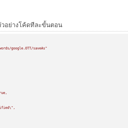
ตัวอย่างโค้ดทีละขั้นตอน
words/google.OTT/saveAs"
rue,

ified
\"
,
