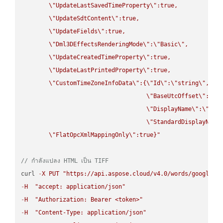
\"
UpdateLastSavedTimeProperty
\"
:true,

\"
UpdateSdtContent
\"
:true,

\"
UpdateFields
\"
:true,

\"
Dml3DEffectsRenderingMode
\"
:
\"
Basic
\"
,

\"
UpdateCreatedTimeProperty
\"
:true,

\"
UpdateLastPrintedProperty
\"
:true,

\"
CustomTimeZoneInfoData
\"
:{
\"
Id
\"
:
\"
string
\"
,

\"
BaseUtcOffset
\"
:
\"
s
\"
DisplayName
\"
:
\"
str
\"
StandardDisplayName
\"
FlatOpcXmlMappingOnly
\"
:true}"
// กำลังแปลง HTML เป็น TIFF
curl 
-
X
PUT
"https://api.aspose.cloud/v4.0/words/google.H
-
H
"accept: application/json"
-
H
"Authorization: Bearer <token>"
-
H
"Content-Type: application/json"