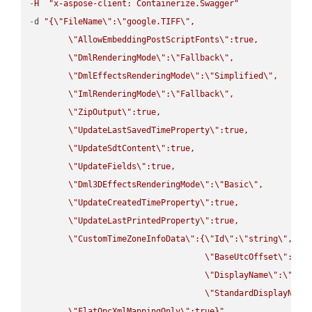
-
H
"x-aspose-client: Containerize.Swagger"
-
d 
"{
\"
FileName
\"
:
\"
google.TIFF
\"
,

\"
AllowEmbeddingPostScriptFonts
\"
:true,

\"
DmlRenderingMode
\"
:
\"
Fallback
\"
,

\"
DmlEffectsRenderingMode
\"
:
\"
Simplified
\"
,

\"
ImlRenderingMode
\"
:
\"
Fallback
\"
,

\"
ZipOutput
\"
:true,

\"
UpdateLastSavedTimeProperty
\"
:true,

\"
UpdateSdtContent
\"
:true,

\"
UpdateFields
\"
:true,

\"
Dml3DEffectsRenderingMode
\"
:
\"
Basic
\"
,

\"
UpdateCreatedTimeProperty
\"
:true,

\"
UpdateLastPrintedProperty
\"
:true,

\"
CustomTimeZoneInfoData
\"
:{
\"
Id
\"
:
\"
string
\"
,

\"
BaseUtcOffset
\"
:
\"
s
\"
DisplayName
\"
:
\"
str
\"
StandardDisplayName
\"
FlatOpcXmlMappingOnly
\"
:true}"