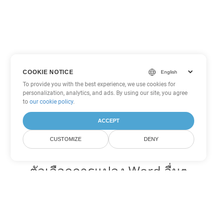
COOKIE NOTICE
To provide you with the best experience, we use cookies for
personalization, analytics, and ads. By using our site, you agree
to
our cookie policy
.
ACCEPT
CUSTOMIZE
DENY
ตัวเลือกการแปลง Word อื่นๆ
แปลง OTT เป็น DOC
DOC:
Microsoft Word Binary Format