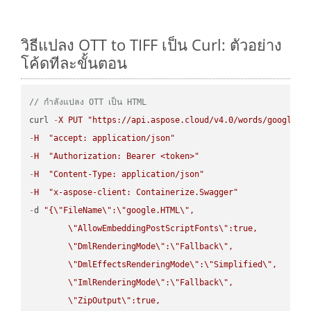
วิธีแปลง OTT to TIFF เป็น Curl: ตัวอย่าง
โค้ดทีละขั้นตอน
// กำลังแปลง OTT เป็น HTML
curl 
-
X
PUT
"https://api.aspose.cloud/v4.0/words/google.O
-
H
"accept: application/json"
-
H
"Authorization: Bearer <token>"
-
H
"Content-Type: application/json"
-
H
"x-aspose-client: Containerize.Swagger"
-
d 
"{
\"
FileName
\"
:
\"
google.HTML
\"
,

\"
AllowEmbeddingPostScriptFonts
\"
:true,

\"
DmlRenderingMode
\"
:
\"
Fallback
\"
,

\"
DmlEffectsRenderingMode
\"
:
\"
Simplified
\"
,

\"
ImlRenderingMode
\"
:
\"
Fallback
\"
,

\"
ZipOutput
\"
:true,
