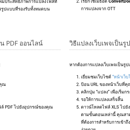
เรียกใช้เมธอด
ConvertDo
ิ่มประสิทธิภาพการแปลงไฟล์ที่
การแปลงจาก OTT
รรูปแบบที่รองรับทั้งหมดบน
็น PDF ออนไลน์
วิธีแปลงเว็บเพจเป็นร
:
หากต้องการแปลงเว็บเพจเป็นรูปแ
เยี่ยมชมเว็บไซต์
“หน้าเว็บ
คุณ
ป้อน URL ของหน้าเว็บที่ค
คลิกปุ่ม “แปลง” เพื่อเริ่
รอให้การแปลงเสร็จสิ้น
ฟล์ PDF ไปยังอุปกรณ์ของคุณ
ดาวน์โหลดไฟล์ XLS ไปยัง
ตามขั้นตอนเหล่านี้ คุณ
ที่ต้องการสำหรับการเข้า
ง่ายดาย