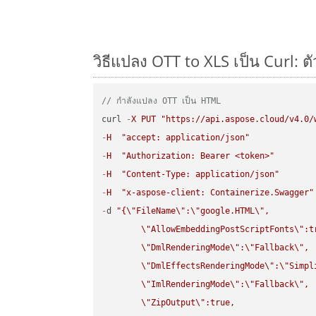
วิธีแปลง OTT to XLS เป็น Curl: ต
// กำลังแปลง OTT เป็น HTML
curl 
-
X
PUT
"https://api.aspose.cloud/v4.0/
-
H
"accept: application/json"
-
H
"Authorization: Bearer <token>"
-
H
"Content-Type: application/json"
-
H
"x-aspose-client: Containerize.Swagger"
-
d 
"{
\"
FileName
\"
:
\"
google.HTML
\"
,

\"
AllowEmbeddingPostScriptFonts
\"
:t
\"
DmlRenderingMode
\"
:
\"
Fallback
\"
,

\"
DmlEffectsRenderingMode
\"
:
\"
Simpl
\"
ImlRenderingMode
\"
:
\"
Fallback
\"
,

\"
ZipOutput
\"
:true,
