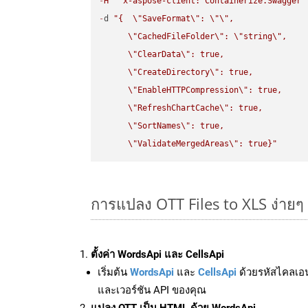
-
H
"x-aspose-client: Containerize.Swagger"
-
d 
"{  
\"
SaveFormat
\"
: 
\"
\"
,

\"
CachedFileFolder
\"
: 
\"
string
\"
,

\"
ClearData
\"
: true,  

\"
CreateDirectory
\"
: true,  

\"
EnableHTTPCompression
\"
: true,  

\"
RefreshChartCache
\"
: true,  

\"
SortNames
\"
: true,  

\"
ValidateMergedAreas
\"
: true}"
การแปลง OTT Files to XLS ง่ายๆ
ตั้งค่า WordsApi และ CellsApi
เริ่มต้น
WordsApi
และ
CellsApi
ด้วยรหัสไคลเอ
และเวอร์ชัน API ของคุณ
แปลง OTT เป็น HTML ด้วย WordsApi