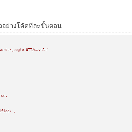
ัวอย่างโค้ดทีละขั้นตอน
words/google.OTT/saveAs"
rue,

ified
\"
,
