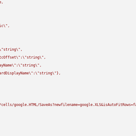
,

ic
\"
,

\"
string
\"
,

tcOffset
\"
:
\"
string
\"
,

ayName
\"
:
\"
string
\"
,

ardDisplayName
\"
:
\"
string
\"
},

/cells/google.HTML/SaveAs?newfilename=google.XLS&isAutoFitRows=f