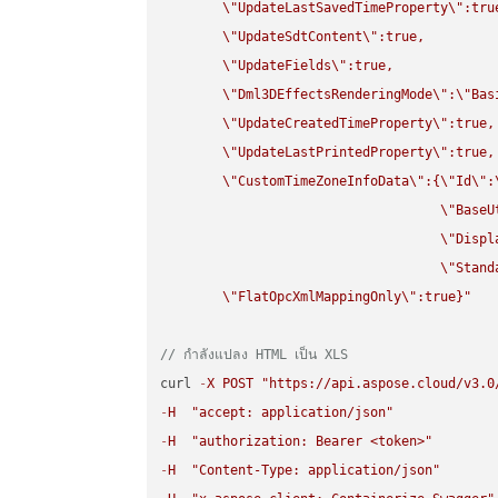
\"
UpdateLastSavedTimeProperty
\"
:true
\"
UpdateSdtContent
\"
:true,

\"
UpdateFields
\"
:true,

\"
Dml3DEffectsRenderingMode
\"
:
\"
Bas
\"
UpdateCreatedTimeProperty
\"
:true,

\"
UpdateLastPrintedProperty
\"
:true,

\"
CustomTimeZoneInfoData
\"
:{
\"
Id
\"
:
\"
BaseU
\"
Displ
\"
Stand
\"
FlatOpcXmlMappingOnly
\"
:true}"
// กำลังแปลง HTML เป็น XLS
curl 
-
X
POST
"https://api.aspose.cloud/v3.0
-
H
"accept: application/json"
-
H
"authorization: Bearer <token>"
-
H
"Content-Type: application/json"