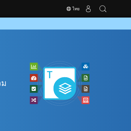
ไทย
วม