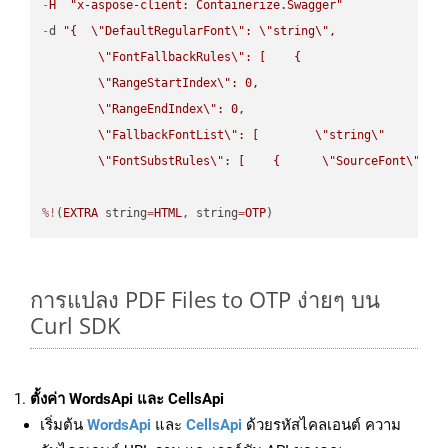
-
H
"x-aspose-client: Containerize.Swagger"
-
d 
"{  
\"
DefaultRegularFont
\"
: 
\"
string
\"
,

\"
FontFallbackRules
\"
: [    {

\"
RangeStartIndex
\"
: 0,

\"
RangeEndIndex
\"
: 0,

\"
FallbackFontList
\"
: [        
\"
string
\"
      ]  
\"
FontSubstRules
\"
: [    {      
\"
SourceFont
\"
: 
\
%!
(
EXTRA
 string
=
HTML
, string
=
OTP
)
การแปลง PDF Files to OTP ง่ายๆ บน
Curl SDK
ตั้งค่า WordsApi และ CellsApi
เริ่มต้น
WordsApi
และ
CellsApi
ด้วยรหัสไคลเอนต์ ความ