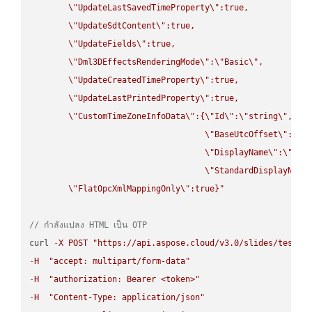
\"
UpdateLastSavedTimeProperty
\"
:true,

\"
UpdateSdtContent
\"
:true,

\"
UpdateFields
\"
:true,

\"
Dml3DEffectsRenderingMode
\"
:
\"
Basic
\"
,

\"
UpdateCreatedTimeProperty
\"
:true,

\"
UpdateLastPrintedProperty
\"
:true,

\"
CustomTimeZoneInfoData
\"
:{
\"
Id
\"
:
\"
string
\"
,

\"
BaseUtcOffset
\"
:
\"
s
\"
DisplayName
\"
:
\"
str
\"
StandardDisplayName
\"
FlatOpcXmlMappingOnly
\"
:true}"
// กำลังแปลง HTML เป็น OTP
curl 
-
X
POST
"https://api.aspose.cloud/v3.0/slides/test-u
-
H
"accept: multipart/form-data"
-
H
"authorization: Bearer <token>"
-
H
"Content-Type: application/json"