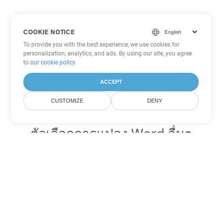
COOKIE NOTICE
To provide you with the best experience, we use cookies for
personalization, analytics, and ads. By using our site, you agree
to
our cookie policy
.
ACCEPT
CUSTOMIZE
DENY
ตัวเลือกการแปลง Word อื่นๆ
แปลง PDF เป็น DOC
DOC:
Microsoft Word Binary Format
แปลง PDF เป็น DOT
DOT:
Microsoft Word Template Files