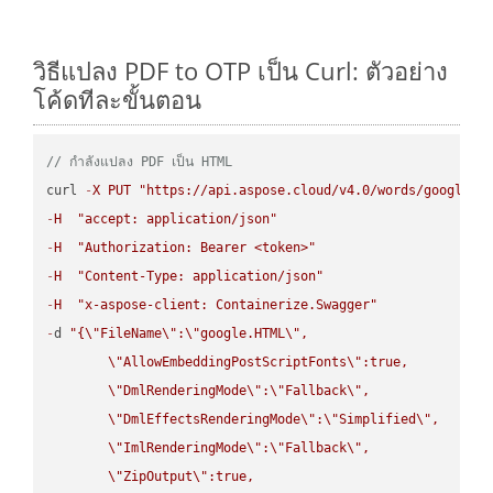
วิธีแปลง PDF to OTP เป็น Curl: ตัวอย่าง
โค้ดทีละขั้นตอน
// กำลังแปลง PDF เป็น HTML
curl 
-
X
PUT
"https://api.aspose.cloud/v4.0/words/google.P
-
H
"accept: application/json"
-
H
"Authorization: Bearer <token>"
-
H
"Content-Type: application/json"
-
H
"x-aspose-client: Containerize.Swagger"
-
d 
"{
\"
FileName
\"
:
\"
google.HTML
\"
,

\"
AllowEmbeddingPostScriptFonts
\"
:true,

\"
DmlRenderingMode
\"
:
\"
Fallback
\"
,

\"
DmlEffectsRenderingMode
\"
:
\"
Simplified
\"
,

\"
ImlRenderingMode
\"
:
\"
Fallback
\"
,

\"
ZipOutput
\"
:true,
