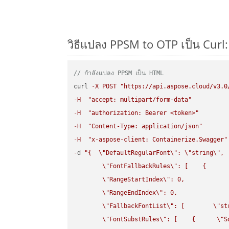
วิธีแปลง PPSM to OTP เป็น Curl:
// กำลังแปลง PPSM เป็น HTML
curl 
-
X
POST
"https://api.aspose.cloud/v3.0
-
H
"accept: multipart/form-data"
-
H
"authorization: Bearer <token>"
-
H
"Content-Type: application/json"
-
H
"x-aspose-client: Containerize.Swagger"
-
d 
"{  
\"
DefaultRegularFont
\"
: 
\"
string
\"
,

\"
FontFallbackRules
\"
: [    {

\"
RangeStartIndex
\"
: 0,

\"
RangeEndIndex
\"
: 0,

\"
FallbackFontList
\"
: [        
\"
st
\"
FontSubstRules
\"
: [    {      
\"
S