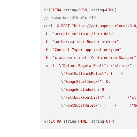
%!
(
EXTRA
 string
=
PPSM
, string
=
HTML
// กำลังแปลง HTML เป็น OTP
curl 
-
X
POST
"https://api.aspose.cloud/v3.0
-
H
"accept: multipart/form-data"
-
H
"authorization: Bearer <token>"
-
H
"Content-Type: application/json"
-
H
"x-aspose-client: Containerize.Swagger"
-
d 
"{  
\"
DefaultRegularFont
\"
: 
\"
string
\"
,

\"
FontFallbackRules
\"
: [    {

\"
RangeStartIndex
\"
: 0,

\"
RangeEndIndex
\"
: 0,

\"
FallbackFontList
\"
: [        
\"
st
\"
FontSubstRules
\"
: [    {      
\"
S
%!
(
EXTRA
 string
=
HTML
, string
=
OTP
)