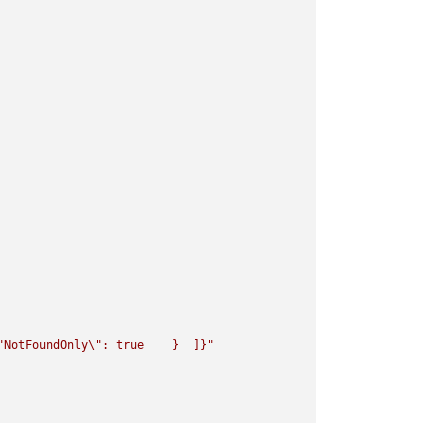
"
NotFoundOnly
\"
: true    }  ]}"