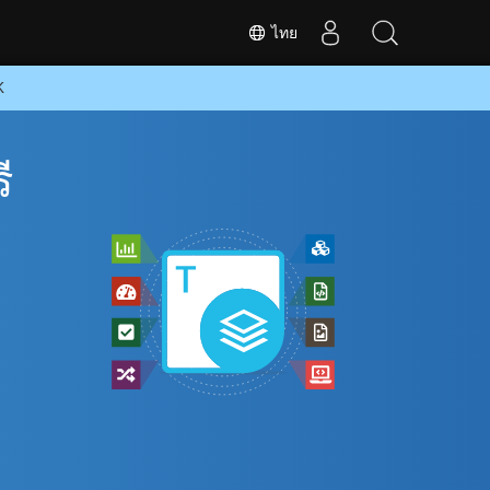
ไทย
K
ี