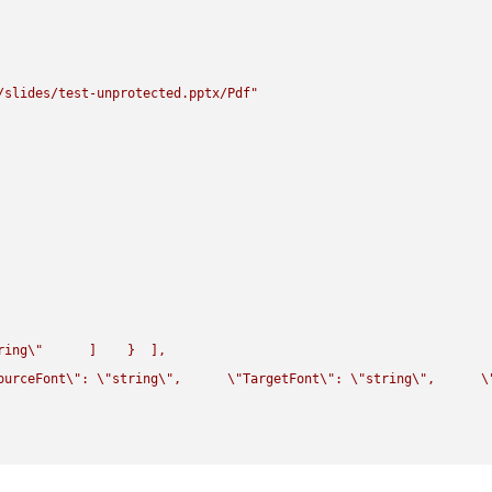
/slides/test-unprotected.pptx/Pdf"
ring
\"
      ]    }  ],

ourceFont
\"
: 
\"
string
\"
,      
\"
TargetFont
\"
: 
\"
string
\"
,      
\