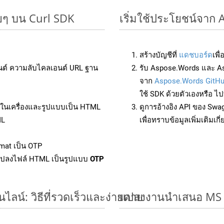
ยๆ บน Curl SDK
เริ่มใช้ประโยชน์จาก
สร้างบัญชีที่
แดชบอร์ด
เพื
นต์ ความลับไคลเอนต์ URL ฐาน
รับ Aspose.Words และ As
จาก
Aspose.Words GitH
ใช้ SDK ด้วยตัวเองหรือ ไปท
ล์ในเครื่องและรูปแบบเป็น HTML
ดูการอ้างอิง API ของ Swa
ML
เพื่อทราบข้อมูลเพิ่มเติมเกี
mat เป็น OTP
แปลงไฟล์ HTML เป็นรูปแบบ
OTP
น์: วิธีที่รวดเร็วและง่ายดาย
แปลงงานนำเสนอ MS P