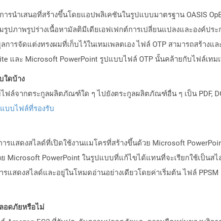
ลตการนำเสนอที่สร้างขึ้นโดยแอปพลิเคชันในรูปแบบมาตรฐาน OASIS OpEd
ูปภาพรูปร่างเนื้อหามัลติมีเดียเอฟเฟกต์การเปลี่ยนแปลงและองค์ประก
ูลการจัดแต่งทรงผมที่เก็บไว้ในเทมเพลตเอง ไฟล์ OTP สามารถสร้างและ
Suite และ Microsoft PowerPoint รูปแบบไฟล์ OTP นั้นคล้ายกับไฟล์เ
บบใดบ้าง
ล์จากตระกูลผลิตภัณฑ์ใด ๆ ไปยังตระกูลผลิตภัณฑ์อื่น ๆ เป็น PDF, D
ปแบบไฟล์ที่รองรับ
ารแสดงสไลด์ที่เปิดใช้งานแมโครที่สร้างขึ้นด้วย Microsoft PowerPoint 
ย Microsoft PowerPoint ในรูปแบบที่แก้ไขได้แทนที่จะเรียกใช้เป็นสไ
การแสดงสไลด์และอยู่ในโหมดอ่านอย่างเดียวโดยค่าเริ่มต้น ไฟล์ PPSM
อดภัยหรือไม่