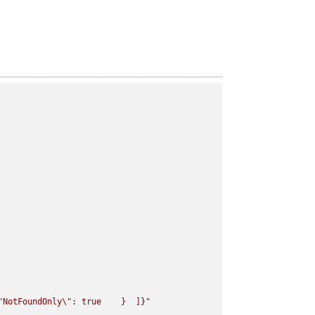
"
NotFoundOnly
\"
: true    }  ]}"