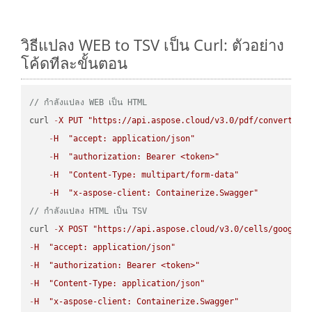
วิธีแปลง WEB to TSV เป็น Curl: ตัวอย่าง
โค้ดทีละขั้นตอน
// กำลังแปลง WEB เป็น HTML
curl 
-
X
PUT
"https://api.aspose.cloud/v3.0/pdf/convert/WE
-
H
"accept: application/json"
-
H
"authorization: Bearer <token>"
-
H
"Content-Type: multipart/form-data"
-
H
"x-aspose-client: Containerize.Swagger"
// กำลังแปลง HTML เป็น TSV
curl 
-
X
POST
"https://api.aspose.cloud/v3.0/cells/google.
-
H
"accept: application/json"
-
H
"authorization: Bearer <token>"
-
H
"Content-Type: application/json"
-
H
"x-aspose-client: Containerize.Swagger"