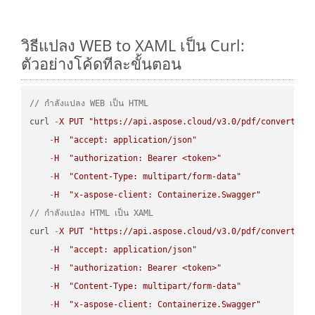
วิธีแปลง WEB to XAML เป็น Curl:
ตัวอย่างโค้ดทีละขั้นตอน
// กำลังแปลง WEB เป็น HTML
curl 
-
X
PUT
"https://api.aspose.cloud/v3.0/pdf/convert/WE
-
H
"accept: application/json"
-
H
"authorization: Bearer <token>"
-
H
"Content-Type: multipart/form-data"
-
H
"x-aspose-client: Containerize.Swagger"
// กำลังแปลง HTML เป็น XAML
curl 
-
X
PUT
"https://api.aspose.cloud/v3.0/pdf/convert/HT
-
H
"accept: application/json"
-
H
"authorization: Bearer <token>"
-
H
"Content-Type: multipart/form-data"
-
H
"x-aspose-client: Containerize.Swagger"