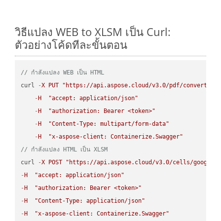
วิธีแปลง WEB to XLSM เป็น Curl:
ตัวอย่างโค้ดทีละขั้นตอน
// กำลังแปลง WEB เป็น HTML
curl 
-
X
PUT
"https://api.aspose.cloud/v3.0/pdf/convert/WE
-
H
"accept: application/json"
-
H
"authorization: Bearer <token>"
-
H
"Content-Type: multipart/form-data"
-
H
"x-aspose-client: Containerize.Swagger"
// กำลังแปลง HTML เป็น XLSM
curl 
-
X
POST
"https://api.aspose.cloud/v3.0/cells/google.
-
H
"accept: application/json"
-
H
"authorization: Bearer <token>"
-
H
"Content-Type: application/json"
-
H
"x-aspose-client: Containerize.Swagger"