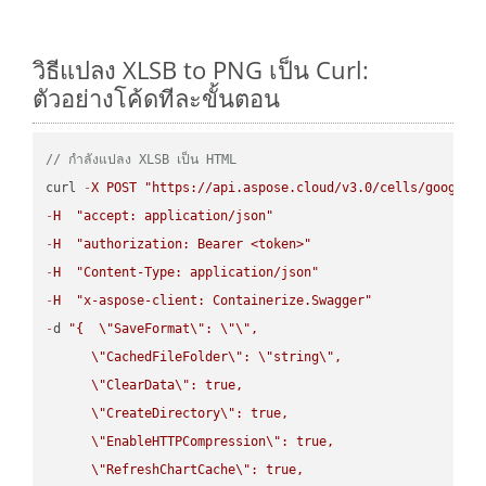
วิธีแปลง XLSB to PNG เป็น Curl:
ตัวอย่างโค้ดทีละขั้นตอน
// กำลังแปลง XLSB เป็น HTML
curl 
-
X
POST
"https://api.aspose.cloud/v3.0/cells/google.
-
H
"accept: application/json"
-
H
"authorization: Bearer <token>"
-
H
"Content-Type: application/json"
-
H
"x-aspose-client: Containerize.Swagger"
-
d 
"{  
\"
SaveFormat
\"
: 
\"
\"
,

\"
CachedFileFolder
\"
: 
\"
string
\"
,

\"
ClearData
\"
: true,  

\"
CreateDirectory
\"
: true,  

\"
EnableHTTPCompression
\"
: true,  

\"
RefreshChartCache
\"
: true,  
