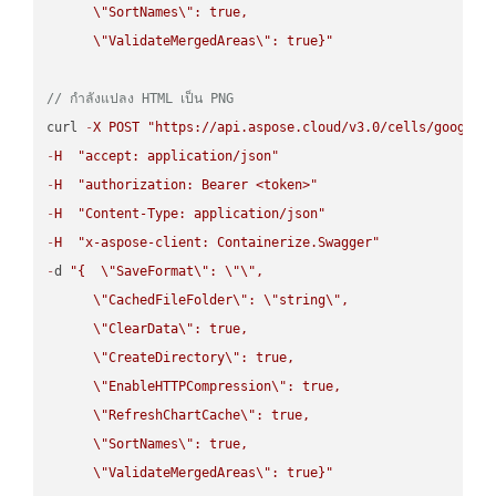
\"
SortNames
\"
: true,  

\"
ValidateMergedAreas
\"
: true}"
// กำลังแปลง HTML เป็น PNG
curl 
-
X
POST
"https://api.aspose.cloud/v3.0/cells/google.
-
H
"accept: application/json"
-
H
"authorization: Bearer <token>"
-
H
"Content-Type: application/json"
-
H
"x-aspose-client: Containerize.Swagger"
-
d 
"{  
\"
SaveFormat
\"
: 
\"
\"
,

\"
CachedFileFolder
\"
: 
\"
string
\"
,

\"
ClearData
\"
: true,  

\"
CreateDirectory
\"
: true,  

\"
EnableHTTPCompression
\"
: true,  

\"
RefreshChartCache
\"
: true,  

\"
SortNames
\"
: true,  

\"
ValidateMergedAreas
\"
: true}"