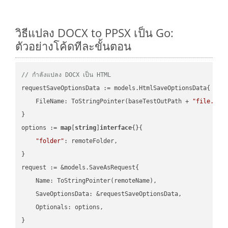
วิธีแปลง DOCX to PPSX เป็น Go:
ตัวอย่างโค้ดทีละขั้นตอน
// กำลังแปลง DOCX เป็น HTML
requestSaveOptionsData := models.HtmlSaveOptionsData{

    FileName: ToStringPointer(baseTestOutPath + 
"file.DOC
}

options := 
map
[
string
]
interface
{}{

"folder"
: remoteFolder,

}

request := &models.SaveAsRequest{

    Name: ToStringPointer(remoteName),

    SaveOptionsData: &requestSaveOptionsData,

    Optionals: options,

}
