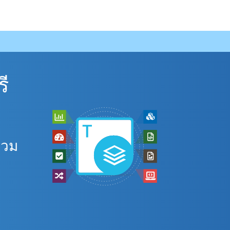
ี
รวม