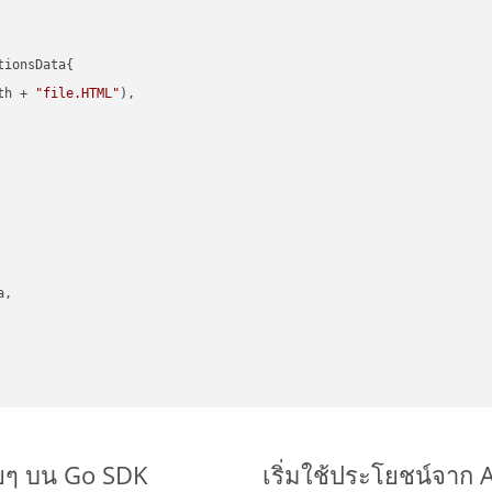
ionsData{

th + 
"file.HTML"
),

,

ายๆ บน Go SDK
เริ่มใช้ประโยชน์จาก 