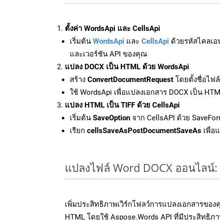
ตั้งค่า WordsApi และ CellsApi
เริ่มต้น
WordsApi
และ
CellsApi
ด้วยรหัสไคลเอ
และเวอร์ชัน API ของคุณ
แปลง DOCX เป็น HTML ด้วย WordsApi
สร้าง
ConvertDocumentRequest
โดยตั้งชื่อไฟ
ใช้ WordsApi เพื่อแปลงเอกสาร DOCX เป็น HT
แปลง HTML เป็น TIFF ด้วย CellsApi
เริ่มต้น
SaveOption
จาก CellsAPI ด้วย SaveFor
เรียก
cellsSaveAsPostDocumentSaveAs
เพื่อ
แปลงไฟล์ Word DOCX ออนไลน์: วิ
เพิ่มประสิทธิภาพเวิร์กโฟลว์การแปลงเอกสารของ
HTML โดยใช้ Aspose.Words API ที่มีประสิทธิภาพ