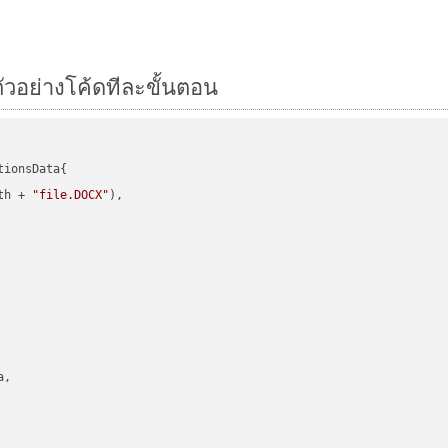
ตัวอย่างโค้ดทีละขั้นตอน
ionsData{

th + 
"file.DOCX"
),

,
