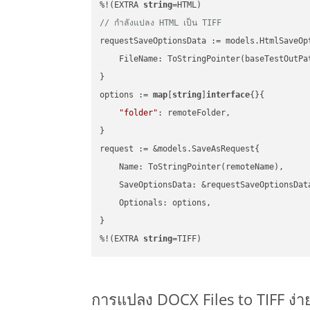
%!(EXTRA 
string
// กำลังแปลง HTML เป็น TIFF
requestSaveOptionsData := models.HtmlSaveOpt
    FileName: ToStringPointer(baseTestOutPa
}

options := 
map
[
string
]
interface
{}{

"folder"
: remoteFolder,

}

request := &models.SaveAsRequest{

    Name: ToStringPointer(remoteName),

    SaveOptionsData: &requestSaveOptionsData
    Optionals: options,

}

%!(EXTRA 
string
=TIFF)
การแปลง DOCX Files to TIFF ง่