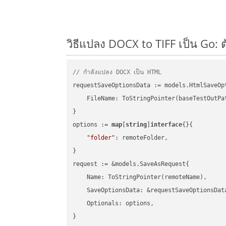
วิธีแปลง DOCX to TIFF เป็น Go: 
// กำลังแปลง DOCX เป็น HTML
requestSaveOptionsData := models.HtmlSaveOpt
    FileName: ToStringPointer(baseTestOutPa
}

options := 
map
[
string
]
interface
{}{

"folder"
: remoteFolder,

}

request := &models.SaveAsRequest{

    Name: ToStringPointer(remoteName),

    SaveOptionsData: &requestSaveOptionsData
    Optionals: options,

}
