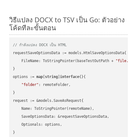
วิธีแปลง DOCX to TSV เป็น Go: ตัวอย่าง
โค้ดทีละขั้นตอน
// กำลังแปลง DOCX เป็น HTML
requestSaveOptionsData := models.HtmlSaveOptionsData{

    FileName: ToStringPointer(baseTestOutPath + 
"file.DOC
}

options := 
map
[
string
]
interface
{}{

"folder"
: remoteFolder,

}

request := &models.SaveAsRequest{

    Name: ToStringPointer(remoteName),

    SaveOptionsData: &requestSaveOptionsData,

    Optionals: options,

}
