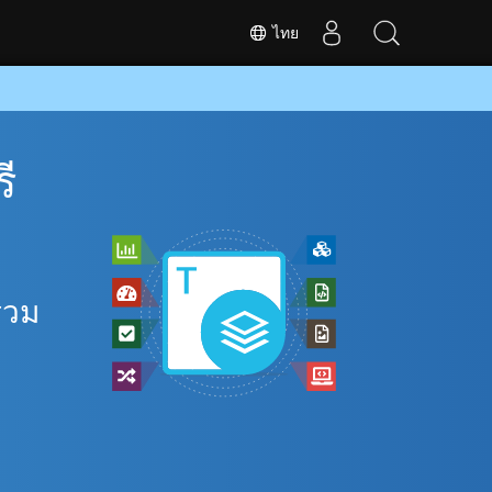
ไทย
ี
รวม