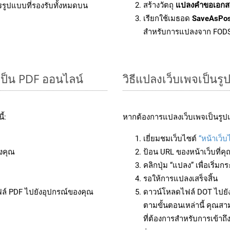
สร้างวัตถุ
แปลงคำขอเอกส
รรูปแบบที่รองรับทั้งหมดบน
เรียกใช้เมธอด
SaveAsPo
สำหรับการแปลงจาก FOD
ป็น PDF ออนไลน์
วิธีแปลงเว็บเพจเป็นร
้:
หากต้องการแปลงเว็บเพจเป็นรูปแ
เยี่ยมชมเว็บไซต์
“หน้าเว็บ
งคุณ
ป้อน URL ของหน้าเว็บที่ค
คลิกปุ่ม “แปลง” เพื่อเริ่
รอให้การแปลงเสร็จสิ้น
ฟล์ PDF ไปยังอุปกรณ์ของคุณ
ดาวน์โหลดไฟล์ DOT ไปยัง
ตามขั้นตอนเหล่านี้ คุณ
ที่ต้องการสำหรับการเข้า