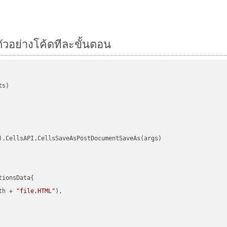
ัวอย่างโค้ดทีละขั้นตอน
s)

).CellsAPI.CellsSaveAsPostDocumentSaveAs(args)

ionsData{

th + 
"file.HTML"
),
