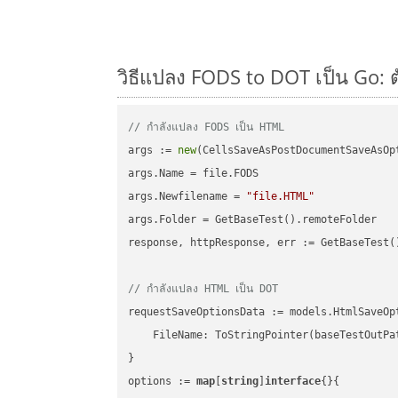
วิธีแปลง FODS to DOT เป็น Go: ต
// กำลังแปลง FODS เป็น HTML
args := 
new
(CellsSaveAsPostDocumentSaveAsOpt
args.Name = file.FODS

args.Newfilename = 
"file.HTML"
args.Folder = GetBaseTest().remoteFolder

response, httpResponse, err := GetBaseTest(
// กำลังแปลง HTML เป็น DOT
requestSaveOptionsData := models.HtmlSaveOpt
    FileName: ToStringPointer(baseTestOutPa
}

options := 
map
[
string
]
interface
{}{
