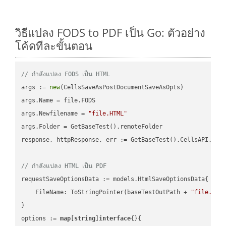
วิธีแปลง FODS to PDF เป็น Go: ตัวอย่าง
โค้ดทีละขั้นตอน
// กำลังแปลง FODS เป็น HTML
args := 
new
(CellsSaveAsPostDocumentSaveAsOpts)

args.Name = file.FODS

args.Newfilename = 
"file.HTML"
args.Folder = GetBaseTest().remoteFolder

response, httpResponse, err := GetBaseTest().CellsAPI.Cell
// กำลังแปลง HTML เป็น PDF
requestSaveOptionsData := models.HtmlSaveOptionsData{

    FileName: ToStringPointer(baseTestOutPath + 
"file.HTM
}

options := 
map
[
string
]
interface
{}{
