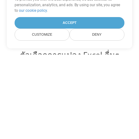
personalization, analytics, and ads. By using our site, you agree
to
our cookie policy
.
ACCEPT
CUSTOMIZE
DENY
ตัวเลือกการแปลง Excel อื่นๆ
แปลง FODS เป็น DOC
DOC:
Microsoft Word Binary Format
แปลง FODS เป็น DOT
DOT:
Microsoft Word Template Files
แปลง FODS เป็น DOCX
DOCX:
Office 2007+ Word Document