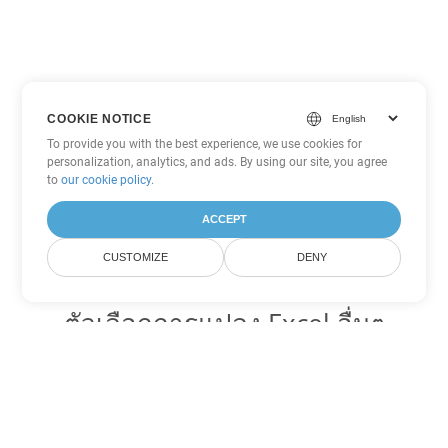
COOKIE NOTICE
To provide you with the best experience, we use cookies for
personalization, analytics, and ads. By using our site, you agree
to
our cookie policy
.
ACCEPT
CUSTOMIZE
DENY
ตัวเลือกการแปลง Excel อื่นๆ
แปลง FODS เป็น DOC
DOC:
Microsoft Word Binary Format