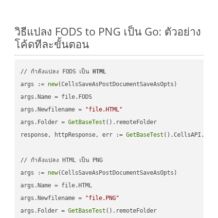
วิธีแปลง FODS to PNG เป็น Go: ตัวอย่าง
โค้ดทีละขั้นตอน
// กำลังแปลง FODS เป็น 
HTML
args := 
new
(CellsSaveAsPostDocumentSaveAsOpts)

args.Name = file.FODS

args.Newfilename = 
"file.HTML"
args.Folder = 
GetBaseTest
().remoteFolder

response, httpResponse, err := 
GetBaseTest
().CellsAPI.
Cel
// กำลังแปลง HTML เป็น PNG

args := 
new
(CellsSaveAsPostDocumentSaveAsOpts)

args.Name = file.HTML

args.Newfilename = 
"file.PNG"
args.Folder = 
GetBaseTest
().remoteFolder
