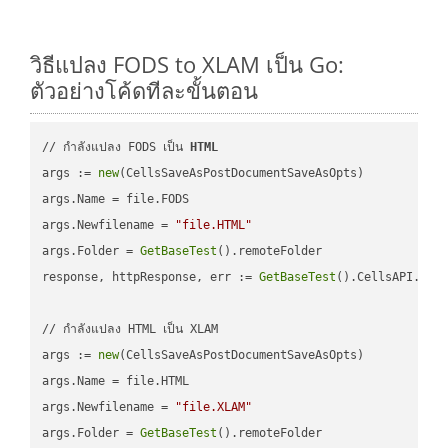
วิธีแปลง FODS to XLAM เป็น Go:
ตัวอย่างโค้ดทีละขั้นตอน
// กำลังแปลง FODS เป็น 
HTML
args := 
new
(CellsSaveAsPostDocumentSaveAsOpts)

args.Name = file.FODS

args.Newfilename = 
"file.HTML"
args.Folder = 
GetBaseTest
().remoteFolder

response, httpResponse, err := 
GetBaseTest
().CellsAPI.
Cel
// กำลังแปลง HTML เป็น XLAM

args := 
new
(CellsSaveAsPostDocumentSaveAsOpts)

args.Name = file.HTML

args.Newfilename = 
"file.XLAM"
args.Folder = 
GetBaseTest
().remoteFolder
