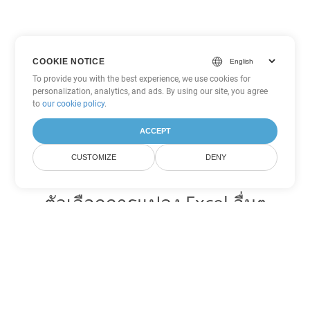
COOKIE NOTICE
To provide you with the best experience, we use cookies for
personalization, analytics, and ads. By using our site, you agree
to
our cookie policy
.
ACCEPT
CUSTOMIZE
DENY
ตัวเลือกการแปลง Excel อื่นๆ
แปลง FODS เป็น DOC
DOC:
Microsoft Word Binary Format
แปลง FODS เป็น DOT