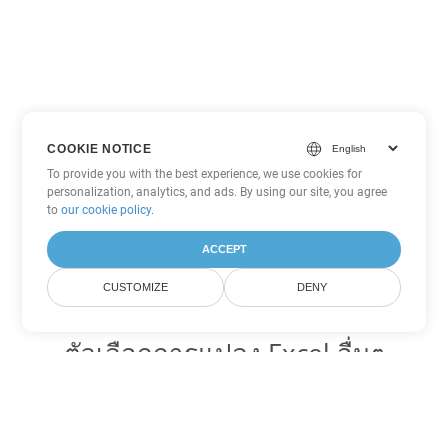
COOKIE NOTICE
To provide you with the best experience, we use cookies for
personalization, analytics, and ads. By using our site, you agree
to
our cookie policy
.
ACCEPT
CUSTOMIZE
DENY
ตัวเลือกการแปลง Excel อื่นๆ
แปลง FODS เป็น DOC
DOC:
Microsoft Word Binary Format