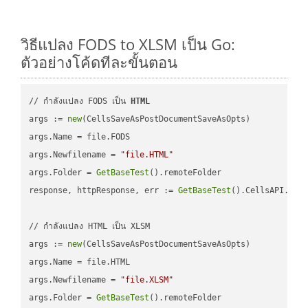
วิธีแปลง FODS to XLSM เป็น Go:
ตัวอย่างโค้ดทีละขั้นตอน
// กำลังแปลง FODS เป็น 
HTML
args := 
new
(CellsSaveAsPostDocumentSaveAsOpts)

args.Name = file.FODS

args.Newfilename = 
"file.HTML"
args.Folder = 
GetBaseTest
().remoteFolder

response, httpResponse, err := 
GetBaseTest
().CellsAPI.
Cel
// กำลังแปลง HTML เป็น XLSM

args := 
new
(CellsSaveAsPostDocumentSaveAsOpts)

args.Name = file.HTML

args.Newfilename = 
"file.XLSM"
args.Folder = 
GetBaseTest
().remoteFolder
