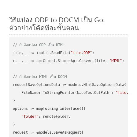
วิธีแปลง ODP to DOCM เป็น Go:
ตัวอย่างโค้ดทีละขั้นตอน
// กำลังแปลง ODP เป็น HTML
file, _ := ioutil.ReadFile(
"file.ODP"
)

r, _, _ := apiClient.SlidesApi.Convert(file, 
"HTML"
)

// กำลังแปลง HTML เป็น DOCM
requestSaveOptionsData := models.HtmlSaveOptionsData{

    FileName: ToStringPointer(baseTestOutPath + 
"file.HTM
}

options := 
map
[
string
]
interface
{}{

"folder"
: remoteFolder,

}

request := &models.SaveAsRequest{
