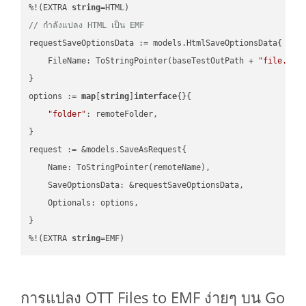
%!(EXTRA 
string
// กำลังแปลง HTML เป็น EMF
requestSaveOptionsData := models.HtmlSaveOptionsData{

    FileName: ToStringPointer(baseTestOutPath + 
"file.HTM
}

options := 
map
[
string
]
interface
{}{

"folder"
: remoteFolder,

}

request := &models.SaveAsRequest{

    Name: ToStringPointer(remoteName),

    SaveOptionsData: &requestSaveOptionsData,

    Optionals: options,

}

%!(EXTRA 
string
=EMF)
การแปลง OTT Files to EMF ง่ายๆ บน Go