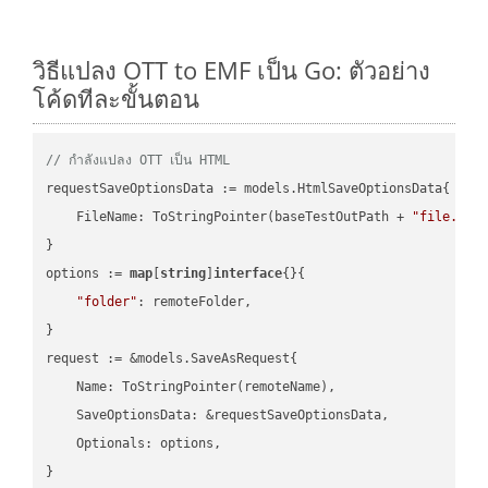
วิธีแปลง OTT to EMF เป็น Go: ตัวอย่าง
โค้ดทีละขั้นตอน
// กำลังแปลง OTT เป็น HTML
requestSaveOptionsData := models.HtmlSaveOptionsData{

    FileName: ToStringPointer(baseTestOutPath + 
"file.OTT
}

options := 
map
[
string
]
interface
{}{

"folder"
: remoteFolder,

}

request := &models.SaveAsRequest{

    Name: ToStringPointer(remoteName),

    SaveOptionsData: &requestSaveOptionsData,

    Optionals: options,

}
