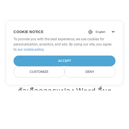
COOKIE NOTICE
To provide you with the best experience, we use cookies for
personalization, analytics, and ads. By using our site, you agree
to
our cookie policy
.
ACCEPT
CUSTOMIZE
DENY
ตัวเลือกการแปลง Word อื่นๆ
แปลง OTT เป็น DOC
DOC:
Microsoft Word Binary Format
แปลง OTT เป็น DOT