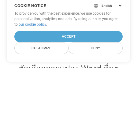
COOKIE NOTICE
To provide you with the best experience, we use cookies for
personalization, analytics, and ads. By using our site, you agree
to
our cookie policy
.
ACCEPT
CUSTOMIZE
DENY
ตัวเลือกการแปลง Word อื่นๆ
แปลง OTT เป็น DOC
DOC:
Microsoft Word Binary Format
แปลง OTT เป็น DOT
DOT:
Microsoft Word Template Files
แปลง OTT เป็น DOCX