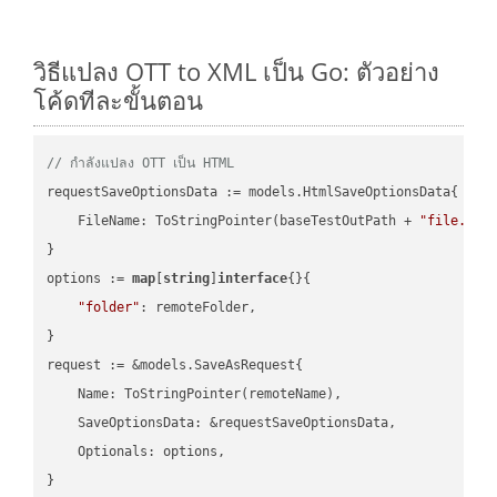
วิธีแปลง OTT to XML เป็น Go: ตัวอย่าง
โค้ดทีละขั้นตอน
// กำลังแปลง OTT เป็น HTML
requestSaveOptionsData := models.HtmlSaveOptionsData{

    FileName: ToStringPointer(baseTestOutPath + 
"file.OTT
}

options := 
map
[
string
]
interface
{}{

"folder"
: remoteFolder,

}

request := &models.SaveAsRequest{

    Name: ToStringPointer(remoteName),

    SaveOptionsData: &requestSaveOptionsData,

    Optionals: options,

}
