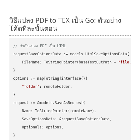
วิธีแปลง PDF to TEX เป็น Go: ตัวอย่าง
โค้ดทีละขั้นตอน
// กำลังแปลง PDF เป็น HTML
requestSaveOptionsData := models.HtmlSaveOptionsData{

    FileName: ToStringPointer(baseTestOutPath + 
"file.PDF
}

options := 
map
[
string
]
interface
{}{

"folder"
: remoteFolder,

}

request := &models.SaveAsRequest{

    Name: ToStringPointer(remoteName),

    SaveOptionsData: &requestSaveOptionsData,

    Optionals: options,

}
