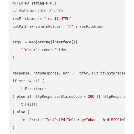
%!(EXTRA 
string
// กำลังแปลง HTML เป็น TEX
resFileName := 
"result.HTML"
outPath := remoteFolder + 
"/"
 + resFileName

args := 
map
[
string
]
interface
{}{

"folder"
: remoteFolder,

}

if
 err != 
nil
 {

    t.Error(err)

} 
else
if
 httpResponse.StatusCode < 
200
 || httpResponse.S
    t.Fail()

} 
else
 {

    fmt.Printf(
"TestPutPdfInStorageToDoc - %!d(MISSING)\n