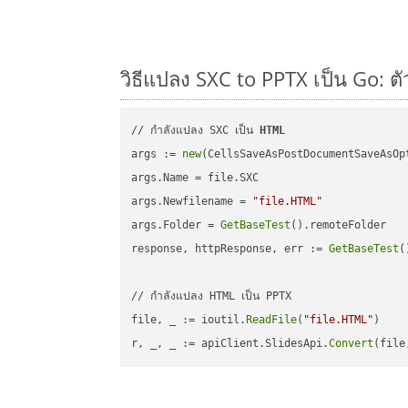
วิธีแปลง SXC to PPTX เป็น Go: ต
// กำลังแปลง SXC เป็น 
HTML
args := 
new
(CellsSaveAsPostDocumentSaveAsOpt
args.Name = file.SXC

args.Newfilename = 
"file.HTML"
args.Folder = 
GetBaseTest
().remoteFolder

response, httpResponse, err := 
GetBaseTest
(
// กำลังแปลง HTML เป็น PPTX

file, _ := ioutil.
ReadFile
(
"file.HTML"
)

r, _, _ := apiClient.SlidesApi.
Convert
(file