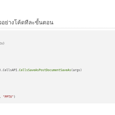
ัวอย่างโค้ดทีละขั้นตอน
s)

).CellsAPI.
CellsSaveAsPostDocumentSaveAs
(args)

, 
"PPTX"