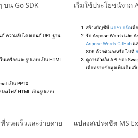
ยๆ บน Go SDK
เริ่มใช้ประโยชน์จาก 
สร้างบัญชีที่
แดชบอร์ด
เพื
นต์ ความลับไคลเอนต์ URL ฐาน
รับ Aspose.Words และ A
Aspose.Words GitHub
แ
SDK ด้วยตัวเองหรือ ไปที่
R
ล์ในเครื่องและรูปแบบเป็น HTML
ดูการอ้างอิง API ของ Swa
เพื่อทราบข้อมูลเพิ่มเติมเกี
mat เป็น PPTX
แปลงไฟล์ HTML เป็นรูปแบบ
ีที่รวดเร็วและง่ายดาย
แปลงสเปรดชีต MS Ex