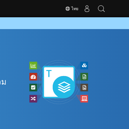
ไทย
วม