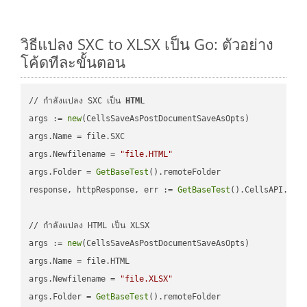
วิธีแปลง SXC to XLSX เป็น Go: ตัวอย่าง
โค้ดทีละขั้นตอน
// กำลังแปลง SXC เป็น 
HTML
args := 
new
(CellsSaveAsPostDocumentSaveAsOpts)

args.Name = file.SXC

args.Newfilename = 
"file.HTML"
args.Folder = 
GetBaseTest
().remoteFolder

response, httpResponse, err := 
GetBaseTest
().CellsAPI.
Cel
// กำลังแปลง HTML เป็น XLSX

args := 
new
(CellsSaveAsPostDocumentSaveAsOpts)

args.Name = file.HTML

args.Newfilename = 
"file.XLSX"
args.Folder = 
GetBaseTest
().remoteFolder
