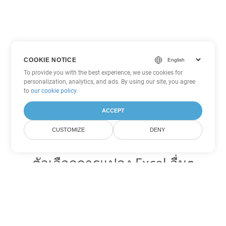
COOKIE NOTICE
To provide you with the best experience, we use cookies for
personalization, analytics, and ads. By using our site, you agree
to
our cookie policy
.
ACCEPT
CUSTOMIZE
DENY
ตัวเลือกการแปลง Excel อื่นๆ
แปลง SXC เป็น DOC
DOC:
Microsoft Word Binary Format