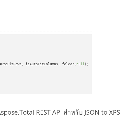
AutoFitRows, isAutoFitColumns, folder,
null
);

Aspose.Total REST API สำหรับ JSON to XPS