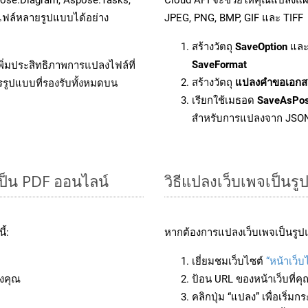
ฟล์หลายรูปแบบได้อย่าง
JPEG, PNG, BMP, GIF และ TIFF
สร้างวัตถุ
SaveOption
และ
SaveFormat
ิ่มประสิทธิภาพการแปลงไฟล์ที่
สร้างวัตถุ
แปลงคำขอเอกส
รรูปแบบที่รองรับทั้งหมดบน
เรียกใช้เมธอด
SaveAsPo
สำหรับการแปลงจาก JSO
ป็น PDF ออนไลน์
วิธีแปลงเว็บเพจเป็นร
้:
หากต้องการแปลงเว็บเพจเป็นรูปแ
เยี่ยมชมเว็บไซต์
“หน้าเว็บ
งคุณ
ป้อน URL ของหน้าเว็บที่ค
คลิกปุ่ม “แปลง” เพื่อเริ่