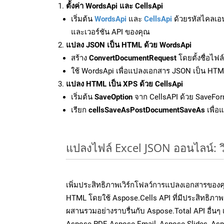
ตั้งค่า WordsApi และ CellsApi
เริ่มต้น
WordsApi
และ
CellsApi
ด้วยรหัสไคลเอ
และเวอร์ชัน API ของคุณ
แปลง JSON เป็น HTML ด้วย WordsApi
สร้าง
ConvertDocumentRequest
โดยตั้งชื่อไฟ
ใช้ WordsApi เพื่อแปลงเอกสาร JSON เป็น HT
แปลง HTML เป็น XPS ด้วย CellsApi
เริ่มต้น
SaveOption
จาก CellsAPI ด้วย SaveFor
เรียก
cellsSaveAsPostDocumentSaveAs
เพื่อ
แปลงไฟล์ Excel JSON ออนไลน์: วิ
เพิ่มประสิทธิภาพเวิร์กโฟลว์การแปลงเอกสารของ
HTML โดยใช้ Aspose.Cells API ที่มีประสิทธิภาพ 
ผสานรวมอย่างราบรื่นกับ Aspose.Total API อื่นๆ
Aspose.PDF, Aspose.Email, Aspose.Slides, As