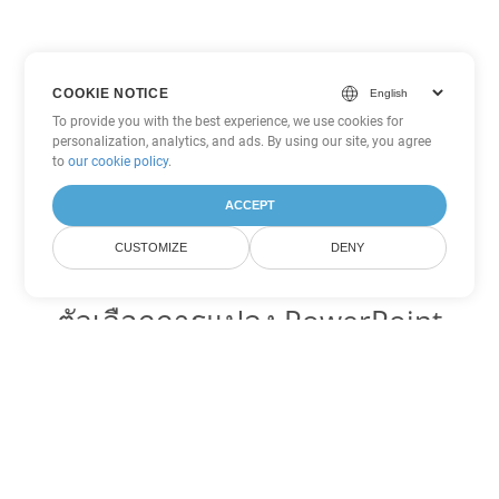
COOKIE NOTICE
To provide you with the best experience, we use cookies for
personalization, analytics, and ads. By using our site, you agree
to
our cookie policy
.
ACCEPT
CUSTOMIZE
DENY
ตัวเลือกการแปลง PowerPoint
อื่นๆ
แปลง ODP เป็น DOC
DOC:
Microsoft Word Binary Format