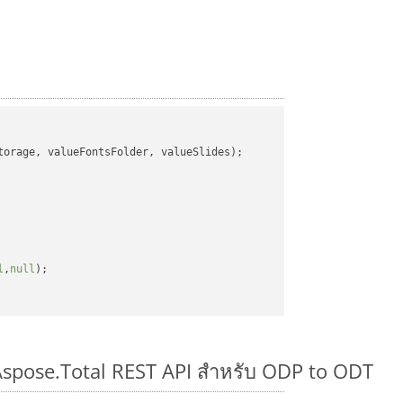
orage, valueFontsFolder, valueSlides);

l
,
null
);

 Aspose.Total REST API สำหรับ ODP to ODT