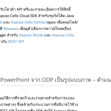
่อรับโควต้า API ฟรีและรายละเอียดการให้สิทธิ์
pose.Cells Cloud SDK สำหรับซอร์สโค้ด Java
ub
และ
Aspose.Cells GitHub
repos เพื่อคอมไพล์/
ี่
Releases
เพื่อดูตัวเลือกการดาวน์โหลดอื่นๆ
gger สำหรับ
Aspose.Words
และ
Aspose.Cells
่ยวกับ
REST API
owerPoint จาก ODP เป็นรูปแบบภาพ – คำแน
นอวิธีการที่รวดเร็วและง่ายดายสำหรับการแปลง
ภาพต่างๆ ซึ่งคล้ายกับกระบวนการที่อธิบายไว้ข้าง
 REST API โดยตรงหรือ SDK ทำให้ Aspose.Slides