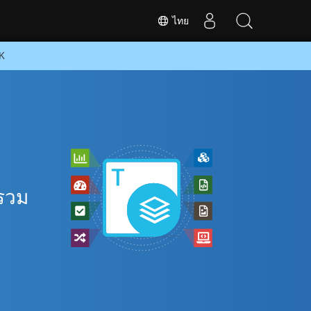
ไทย
DK
รวม