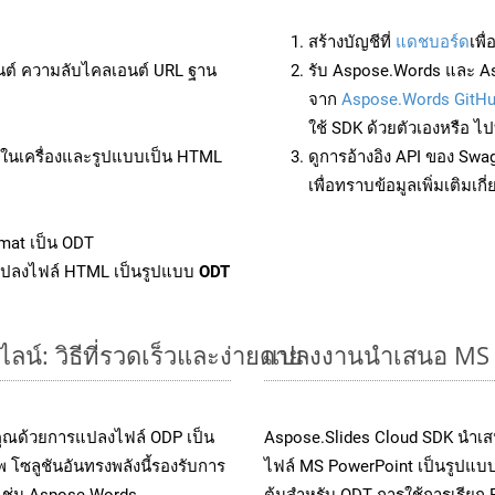
สร้างบัญชีที่
แดชบอร์ด
เพื
นต์ ความลับไคลเอนต์ URL ฐาน
รับ Aspose.Words และ As
จาก
Aspose.Words GitH
ใช้ SDK ด้วยตัวเองหรือ ไปท
ล์ในเครื่องและรูปแบบเป็น HTML
ดูการอ้างอิง API ของ Swa
เพื่อทราบข้อมูลเพิ่มเติมเกี
mat เป็น ODT
แปลงไฟล์ HTML เป็นรูปแบบ
ODT
์: วิธีที่รวดเร็วและง่ายดาย
แปลงงานนำเสนอ MS P
คุณด้วยการแปลงไฟล์ ODP เป็น
Aspose.Slides Cloud SDK นำเส
 โซลูชันอันทรงพลังนี้รองรับการ
ไฟล์ MS PowerPoint เป็นรูปแบบ
 เช่น Aspose.Words,
ต้นสำหรับ ODT การใช้การเรียก