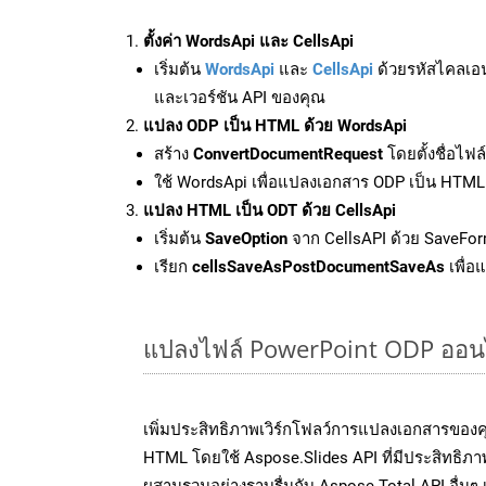
ตั้งค่า WordsApi และ CellsApi
เริ่มต้น
WordsApi
และ
CellsApi
ด้วยรหัสไคลเอ
และเวอร์ชัน API ของคุณ
แปลง ODP เป็น HTML ด้วย WordsApi
สร้าง
ConvertDocumentRequest
โดยตั้งชื่อไฟ
ใช้ WordsApi เพื่อแปลงเอกสาร ODP เป็น HTML
แปลง HTML เป็น ODT ด้วย CellsApi
เริ่มต้น
SaveOption
จาก CellsAPI ด้วย SaveFor
เรียก
cellsSaveAsPostDocumentSaveAs
เพื่อ
แปลงไฟล์ PowerPoint ODP ออนไลน
เพิ่มประสิทธิภาพเวิร์กโฟลว์การแปลงเอกสารของ
HTML โดยใช้ Aspose.Slides API ที่มีประสิทธิภาพ
ผสานรวมอย่างราบรื่นกับ Aspose.Total API อื่นๆ