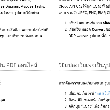
ose.Diagram, Aspose.Tasks,
Cloud API ช่วยให้คุณแปลงสไลด
ฟล์หลายรูปแบบได้อย่าง
แบบ รวมถึง JPEG, PNG, BMP, G
สร้างอินสแตนซ์คลาส
Slid
เรียกใช้เมธอด
Convert
ขอ
ิ่มประสิทธิภาพการแปลงไฟล์ที่
ODP และระบุรูปแบบที่ต้องก
รรูปแบบที่รองรับทั้งหมดบน
็น PDF ออนไลน์
วิธีแปลงเว็บเพจเป็นร
:
หากต้องการแปลงเว็บเพจเป็นรูปแ
เยี่ยมชมเว็บไซต์
“หน้าเว็บ
คุณ
ป้อน URL ของหน้าเว็บที่ค
คลิกปุ่ม “แปลง” เพื่อเริ่