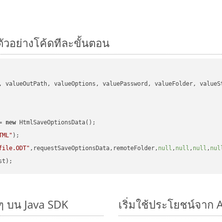
ตัวอย่างโค้ดทีละขั้นตอน
, valueOutPath, valueOptions, valuePassword, valueFolder, valueSt
= 
new
 HtmlSaveOptionsData();

TML"
);

file.ODT"
,requestSaveOptionsData,remoteFolder,
null
,
null
,
null
,
nul
ๆ บน Java SDK
เริ่มใช้ประโยชน์จาก