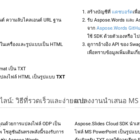
สร้างบัญชีที่
แดชบอร์ด
เพื
นต์ ความลับไคลเอนต์ URL ฐาน
รับ Aspose.Words และ As
จาก
Aspose.Words GitH
ใช้ SDK ด้วยตัวเองหรือ ไปท
ล์ในเครื่องและรูปแบบเป็น HTML
ดูการอ้างอิง API ของ Swa
เพื่อทราบข้อมูลเพิ่มเติมเกี
mat เป็น TXT
แปลงไฟล์ HTML เป็นรูปแบบ
TXT
์: วิธีที่รวดเร็วและง่ายดาย
แปลงงานนำเสนอ MS P
คุณด้วยการแปลงไฟล์ ODP เป็น
Aspose.Slides Cloud SDK นำเส
 โซลูชันอันทรงพลังนี้รองรับการ
ไฟล์ MS PowerPoint เป็นรูปแบบ
 เช่น Aspose.Words,
ต้นสำหรับ TXT การใช้การเรียก