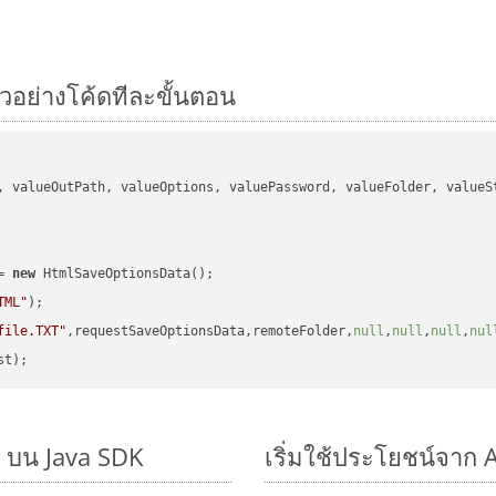
ัวอย่างโค้ดทีละขั้นตอน
, valueOutPath, valueOptions, valuePassword, valueFolder, valueSt
= 
new
 HtmlSaveOptionsData();

TML"
);

file.TXT"
,requestSaveOptionsData,remoteFolder,
null
,
null
,
null
,
nul
ๆ บน Java SDK
เริ่มใช้ประโยชน์จาก 