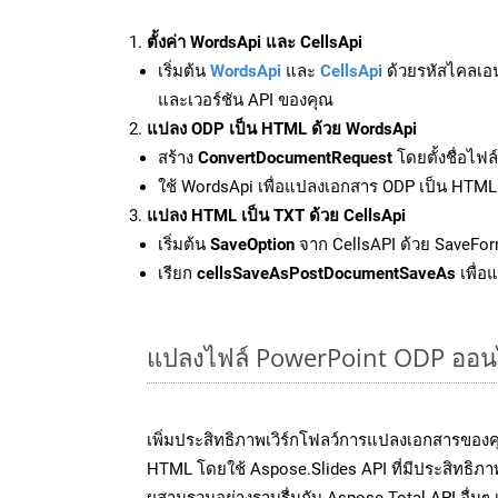
ตั้งค่า WordsApi และ CellsApi
เริ่มต้น
WordsApi
และ
CellsApi
ด้วยรหัสไคลเอ
และเวอร์ชัน API ของคุณ
แปลง ODP เป็น HTML ด้วย WordsApi
สร้าง
ConvertDocumentRequest
โดยตั้งชื่อไฟ
ใช้ WordsApi เพื่อแปลงเอกสาร ODP เป็น HTML
แปลง HTML เป็น TXT ด้วย CellsApi
เริ่มต้น
SaveOption
จาก CellsAPI ด้วย SaveFor
เรียก
cellsSaveAsPostDocumentSaveAs
เพื่อ
แปลงไฟล์ PowerPoint ODP ออนไลน
เพิ่มประสิทธิภาพเวิร์กโฟลว์การแปลงเอกสารของ
HTML โดยใช้ Aspose.Slides API ที่มีประสิทธิภาพ
ผสานรวมอย่างราบรื่นกับ Aspose.Total API อื่นๆ