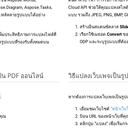
ose.Diagram, Aspose.Tasks,
Cloud API ช่วยให้คุณแปลงสไลด
ฟล์หลายรูปแบบได้อย่าง
แบบ รวมถึง JPEG, PNG, BMP, G
สร้างอินสแตนซ์คลาส
Slid
เรียกใช้เมธอด
Convert
ขอ
ิ่มประสิทธิภาพการแปลงไฟล์ที่
ODP และระบุรูปแบบที่ต้องก
รรูปแบบที่รองรับทั้งหมดบน
็น PDF ออนไลน์
วิธีแปลงเว็บเพจเป็นร
:
หากต้องการแปลงเว็บเพจเป็นรูปแ
เยี่ยมชมเว็บไซต์
“หน้าเว็บ
คุณ
ป้อน URL ของหน้าเว็บที่ค
คลิกปุ่ม “แปลง” เพื่อเริ่