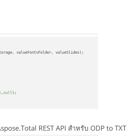
orage, valueFontsFolder, valueSlides);

l
,
null
);

Aspose.Total REST API สำหรับ ODP to TXT