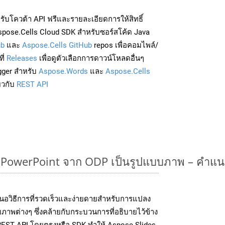
่อรับโควต้า API ฟรีและรายละเอียดการให้สิทธิ์
pose.Cells Cloud SDK สำหรับซอร์สโค้ด Java
ub
และ
Aspose.Cells GitHub
repos เพื่อคอมไพล์/
ี่
Releases
เพื่อดูตัวเลือกการดาวน์โหลดอื่นๆ
gger สำหรับ
Aspose.Words
และ
Aspose.Cells
่ยวกับ
REST API
owerPoint จาก ODP เป็นรูปแบบภาพ – คำแน
นอวิธีการที่รวดเร็วและง่ายดายสำหรับการแปลง
ภาพต่างๆ ซึ่งคล้ายกับกระบวนการที่อธิบายไว้ข้าง
 REST API โดยตรงหรือ SDK ทำให้ Aspose.Slides