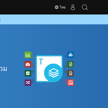
ไทย
K
รวม