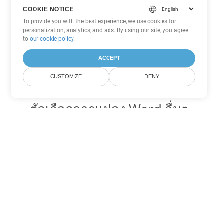
COOKIE NOTICE
To provide you with the best experience, we use cookies for
personalization, analytics, and ads. By using our site, you agree
to
our cookie policy
.
ACCEPT
CUSTOMIZE
DENY
ตัวเลือกการแปลง Word อื่นๆ
แปลง OTT เป็น DOC
DOC:
Microsoft Word Binary Format
แปลง OTT เป็น DOT
DOT:
Microsoft Word Template Files
แปลง OTT เป็น DOCX