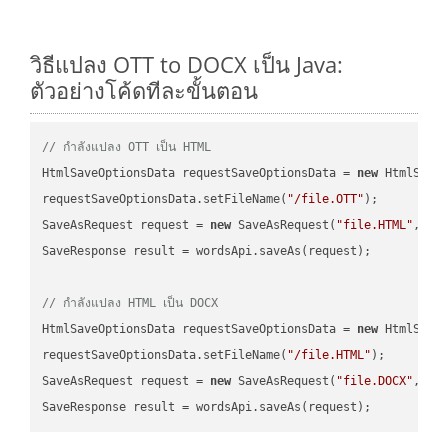
วิธีแปลง OTT to DOCX เป็น Java:
ตัวอย่างโค้ดทีละขั้นตอน
// กำลังแปลง OTT เป็น HTML
HtmlSaveOptionsData requestSaveOptionsData = 
new
 HtmlSaveO
requestSaveOptionsData.setFileName(
"/file.OTT"
);

SaveAsRequest request = 
new
 SaveAsRequest(
"file.HTML"
,req
SaveResponse result = wordsApi.saveAs(request);

// กำลังแปลง HTML เป็น DOCX
HtmlSaveOptionsData requestSaveOptionsData = 
new
 HtmlSaveO
requestSaveOptionsData.setFileName(
"/file.HTML"
);

SaveAsRequest request = 
new
 SaveAsRequest(
"file.DOCX"
,req