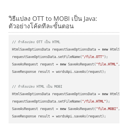
วิธีแปลง OTT to MOBI เป็น Java:
ตัวอย่างโค้ดทีละขั้นตอน
// กำลังแปลง OTT เป็น HTML
HtmlSaveOptionsData requestSaveOptionsData = 
new
 HtmlSaveO
requestSaveOptionsData.setFileName(
"/file.OTT"
);

SaveAsRequest request = 
new
 SaveAsRequest(
"file.HTML"
,req
SaveResponse result = wordsApi.saveAs(request);

// กำลังแปลง HTML เป็น MOBI
HtmlSaveOptionsData requestSaveOptionsData = 
new
 HtmlSaveO
requestSaveOptionsData.setFileName(
"/file.HTML"
);

SaveAsRequest request = 
new
 SaveAsRequest(
"file.MOBI"
,req