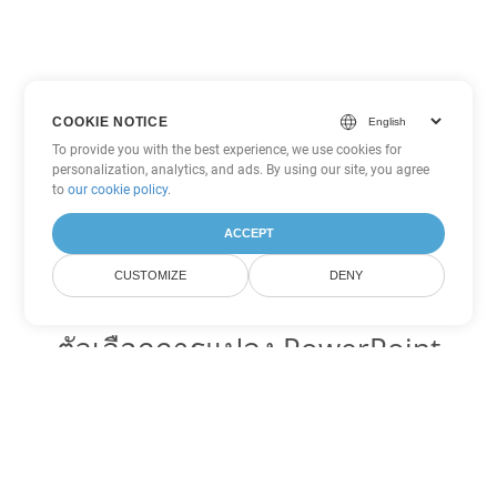
COOKIE NOTICE
To provide you with the best experience, we use cookies for
personalization, analytics, and ads. By using our site, you agree
to
our cookie policy
.
ACCEPT
CUSTOMIZE
DENY
ตัวเลือกการแปลง PowerPoint
อื่นๆ
แปลง PPSX เป็น DOC
DOC:
Microsoft Word Binary Format