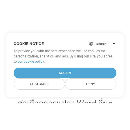
COOKIE NOTICE
To provide you with the best experience, we use cookies for
personalization, analytics, and ads. By using our site, you agree
to
our cookie policy
.
ACCEPT
CUSTOMIZE
DENY
ตัวเลือกการแปลง Word อื่นๆ
แปลง RTF เป็น DOC
DOC:
Microsoft Word Binary Format