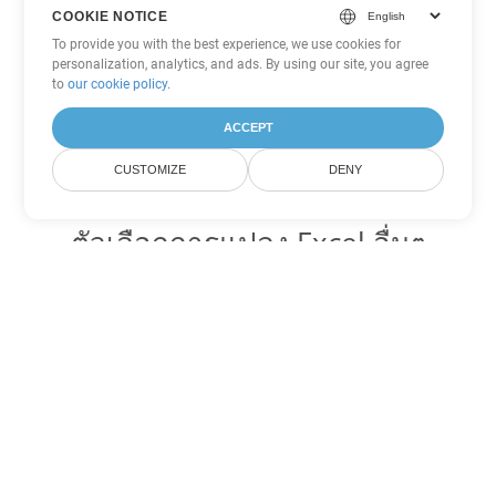
COOKIE NOTICE
To provide you with the best experience, we use cookies for
personalization, analytics, and ads. By using our site, you agree
to
our cookie policy
.
ACCEPT
CUSTOMIZE
DENY
ตัวเลือกการแปลง Excel อื่นๆ
แปลง SXC เป็น DOC
DOC:
Microsoft Word Binary Format
แปลง SXC เป็น DOT
DOT:
Microsoft Word Template Files
แปลง SXC เป็น DOCX