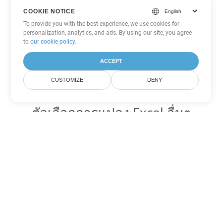
COOKIE NOTICE
To provide you with the best experience, we use cookies for
personalization, analytics, and ads. By using our site, you agree
to
our cookie policy
.
ACCEPT
CUSTOMIZE
DENY
ตัวเลือกการแปลง Excel อื่นๆ
แปลง SXC เป็น DOC
DOC:
Microsoft Word Binary Format
แปลง SXC เป็น DOT
DOT:
Microsoft Word Template Files
แปลง SXC เป็น DOCX