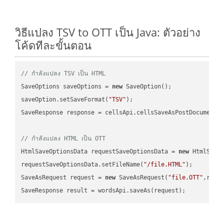
วิธีแปลง TSV to OTT เป็น Java: ตัวอย่าง
โค้ดทีละขั้นตอน
// กำลังแปลง TSV เป็น HTML
SaveOptions saveOptions = 
new
 SaveOption();

saveOption.setSaveFormat(
"TSV"
);

SaveResponse response = cellsApi.cellsSaveAsPostDocumentS
// กำลังแปลง HTML เป็น OTT
HtmlSaveOptionsData requestSaveOptionsData = 
new
 HtmlSaveO
requestSaveOptionsData.setFileName(
"/file.HTML"
);

SaveAsRequest request = 
new
 SaveAsRequest(
"file.OTT"
,requ