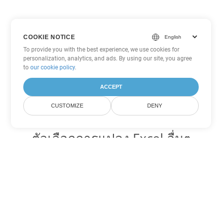
COOKIE NOTICE
To provide you with the best experience, we use cookies for
personalization, analytics, and ads. By using our site, you agree
to
our cookie policy
.
ACCEPT
CUSTOMIZE
DENY
ตัวเลือกการแปลง Excel อื่นๆ
แปลง TSV เป็น DOC
DOC:
Microsoft Word Binary Format
แปลง TSV เป็น DOT
DOT:
Microsoft Word Template Files