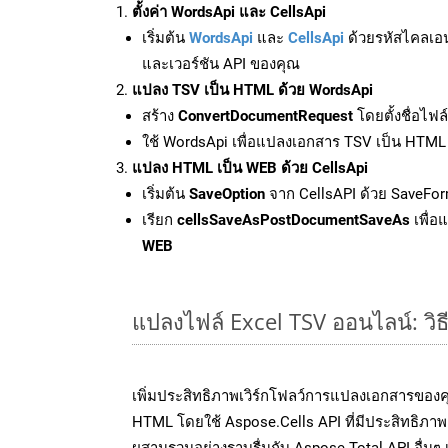
ตั้งค่า WordsApi และ CellsApi
เริ่มต้น
WordsApi
และ
CellsApi
ด้วยรหัสไคลเอ
และเวอร์ชัน API ของคุณ
แปลง TSV เป็น HTML ด้วย WordsApi
สร้าง
ConvertDocumentRequest
โดยตั้งชื่อไฟ
ใช้ WordsApi เพื่อแปลงเอกสาร TSV เป็น HTML
แปลง HTML เป็น WEB ด้วย CellsApi
เริ่มต้น
SaveOption
จาก CellsAPI ด้วย SaveFor
เรียก
cellsSaveAsPostDocumentSaveAs
เพื่อ
WEB
แปลงไฟล์ Excel TSV ออนไลน์: วิธ
เพิ่มประสิทธิภาพเวิร์กโฟลว์การแปลงเอกสารของ
HTML โดยใช้ Aspose.Cells API ที่มีประสิทธิภาพ 
ผสานรวมอย่างราบรื่นกับ Aspose.Total API อื่นๆ