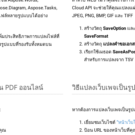
pose.Diagram, Aspose.Tasks,
Cloud API จะช่วยให้คุณแปลงแผ่
ฟล์หลายรูปแบบได้อย่าง
JPEG, PNG, BMP, GIF และ TIFF
สร้างวัตถุ
SaveOption
และ
SaveFormat
ิ่มประสิทธิภาพการแปลงไฟล์ที่
สร้างวัตถุ
แปลงคำขอเอกส
รรูปแบบที่รองรับทั้งหมดบน
เรียกใช้เมธอด
SaveAsPo
สำหรับการแปลงจาก TSV
็น PDF ออนไลน์
วิธีแปลงเว็บเพจเป็น
:
หากต้องการแปลงเว็บเพจเป็นรูปแ
เยี่ยมชมเว็บไซต์
“หน้าเว็
คุณ
ป้อน URL ของหน้าเว็บที่ค