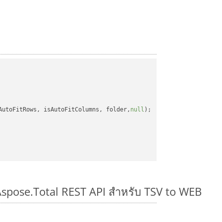
AutoFitRows, isAutoFitColumns, folder,
null
);

Aspose.Total REST API สำหรับ TSV to WEB