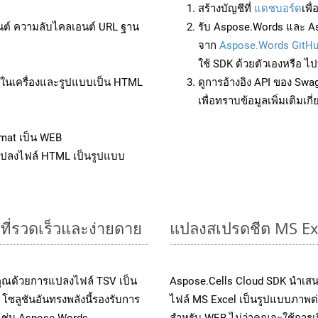
สร้างบัญชีที่
แดชบอร์ด
เพื
นต์ ความลับไคลเอนต์ URL ฐาน
รับ Aspose.Words และ As
จาก
Aspose.Words GitH
ใช้ SDK ด้วยตัวเองหรือ ไปท
ล์ในเครื่องและรูปแบบเป็น HTML
ดูการอ้างอิง API ของ Swa
เพื่อทราบข้อมูลเพิ่มเติมเกี
mat เป็น WEB
แปลงไฟล์ HTML เป็นรูปแบบ
ีที่รวดเร็วและง่ายดาย
แปลงสเปรดชีต MS Ex
คุณด้วยการแปลงไฟล์ TSV เป็น
Aspose.Cells Cloud SDK นำเสน
โซลูชันอันทรงพลังนี้รองรับการ
ไฟล์ MS Excel เป็นรูปแบบภาพต่า
 เช่น Aspose.Words,
สำหรับ WEB ไม่ว่าคุณจะใช้การ