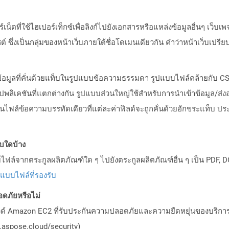
เน็ตที่ใช้ไฮเปอร์เท็กซ์เพื่อลิงก์ไปยังเอกสารหรือแหล่งข้อมูลอื่นๆ เว็
ไซต์ ซึ่งเป็นกลุ่มของหน้าเว็บภายใต้ชื่อโดเมนเดียวกัน คำว่าหน้าเว็บ
งข้อมูลที่คั่นด้วยแท็บในรูปแบบข้อความธรรมดา รูปแบบไฟล์คล้ายกับ CS
อปพลิเคชันที่แตกต่างกัน รูปแบบส่วนใหญ่ใช้สำหรับการนำเข้าข้อมูล/
นไฟล์ข้อความบรรทัดเดียวที่แต่ละค่าฟิลด์จะถูกคั่นด้วยอักขระแท็บ ประเ
บบใดบ้าง
ล์จากตระกูลผลิตภัณฑ์ใด ๆ ไปยังตระกูลผลิตภัณฑ์อื่น ๆ เป็น PDF, D
ปแบบไฟล์ที่รองรับ
ดภัยหรือไม่
วด์ Amazon EC2 ที่รับประกันความปลอดภัยและความยืดหยุ่นของบริการ โ
aspose.cloud/security)