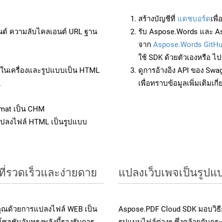
สร้างบัญชีที่
แดชบอร์ด
เพื
นต์ ความลับไคลเอนต์ URL ฐาน
รับ Aspose.Words และ As
จาก
Aspose.Words GitH
ใช้ SDK ด้วยตัวเองหรือ ไปท
ล์ในเครื่องและรูปแบบเป็น HTML
ดูการอ้างอิง API ของ Swa
L
เพื่อทราบข้อมูลเพิ่มเติมเกี
rmat เป็น CHM
แปลงไฟล์ HTML เป็นรูปแบบ
ที่รวดเร็วและง่ายดาย
แปลงเว็บเพจเป็นรูป
คุณด้วยการแปลงไฟล์ WEB เป็น
Aspose.PDF Cloud SDK มอบวิธี
ซลูชันอันทรงพลังนี้รองรับการ
รูปแบบไฟล์ต่างๆ ซึ่งคล้ายกับก