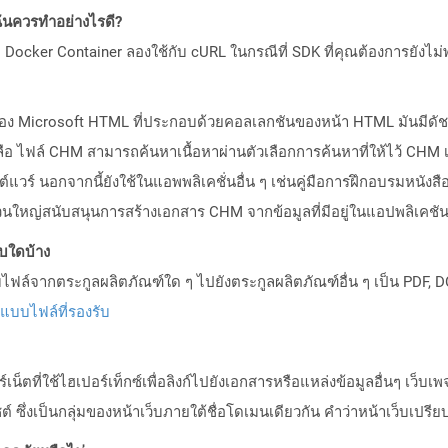
ันควรทำอย่างไรดี?
Docker Container ลองใช้กับ cURL ในกรณีที่ SDK ที่คุณต้องการยังไม่
อง Microsoft HTML ที่ประกอบด้วยคอลเลกชันของหน้า HTML มันมีดัชน
ือ ไฟล์ CHM สามารถค้นหาเนื้อหาผ่านตัวเลือกการค้นหาที่ให้ไว้ CHM เ
ต์แวร์ นอกจากนี้ยังใช้ในแอพพลิเคชั่นอื่น ๆ เช่นคู่มือการฝึกอบรมหน
วนใหญ่สนับสนุนการสร้างเอกสาร CHM จากข้อมูลที่มีอยู่ในแอปพลิเคชั
บบใดบ้าง
ล์จากตระกูลผลิตภัณฑ์ใด ๆ ไปยังตระกูลผลิตภัณฑ์อื่น ๆ เป็น PDF, D
ปแบบไฟล์ที่รองรับ
เน็ตที่ใช้ไฮเปอร์เท็กซ์เพื่อลิงก์ไปยังเอกสารหรือแหล่งข้อมูลอื่นๆ เว็
ไซต์ ซึ่งเป็นกลุ่มของหน้าเว็บภายใต้ชื่อโดเมนเดียวกัน คำว่าหน้าเว็บ