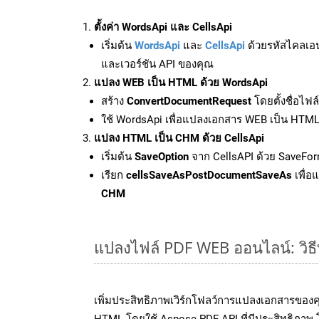
ตั้งค่า WordsApi และ CellsApi
เริ่มต้น
WordsApi
และ
CellsApi
ด้วยรหัสไคลเอ
และเวอร์ชัน API ของคุณ
แปลง WEB เป็น HTML ด้วย WordsApi
สร้าง
ConvertDocumentRequest
โดยตั้งชื่อไฟ
ใช้ WordsApi เพื่อแปลงเอกสาร WEB เป็น HTM
แปลง HTML เป็น CHM ด้วย CellsApi
เริ่มต้น
SaveOption
จาก CellsAPI ด้วย SaveFo
เรียก
cellsSaveAsPostDocumentSaveAs
เพื่อ
CHM
แปลงไฟล์ PDF WEB ออนไลน์: วิธี
เพิ่มประสิทธิภาพเวิร์กโฟลว์การแปลงเอกสารของ
HTML โดยใช้ Aspose.PDF API ที่มีประสิทธิภาพ โ