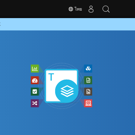
ไทย
K
ี