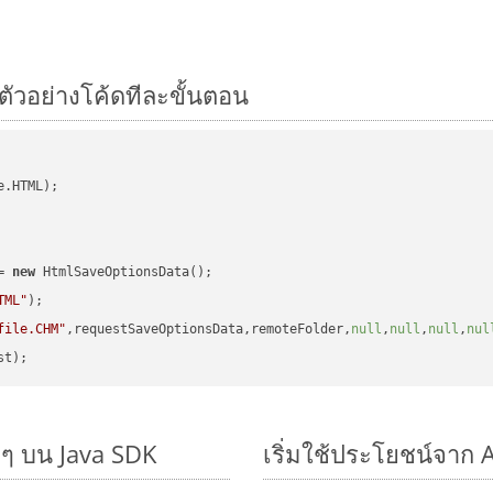
ตัวอย่างโค้ดทีละขั้นตอน
.HTML);

= 
new
 HtmlSaveOptionsData();

TML"
);

file.CHM"
,requestSaveOptionsData,remoteFolder,
null
,
null
,
null
,
nul
ยๆ บน Java SDK
เริ่มใช้ประโยชน์จาก