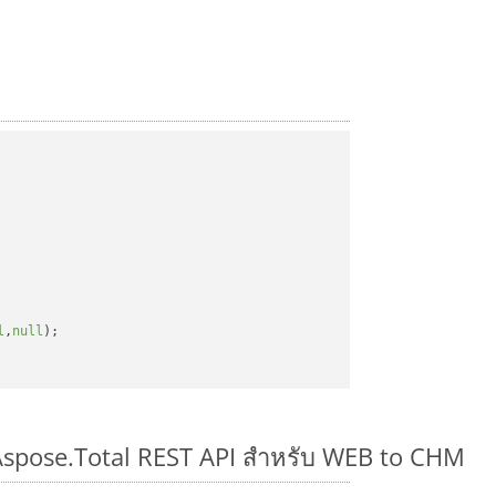
l
,
null
);

 Aspose.Total REST API สำหรับ WEB to CHM