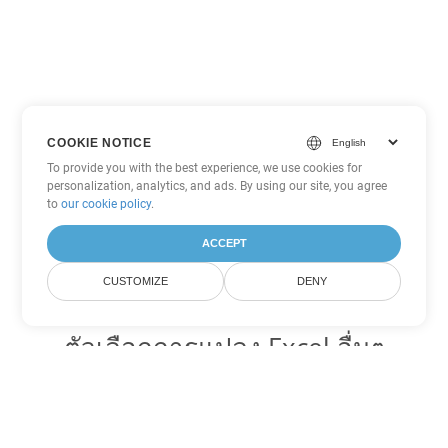
COOKIE NOTICE
To provide you with the best experience, we use cookies for
personalization, analytics, and ads. By using our site, you agree
to
our cookie policy
.
ACCEPT
CUSTOMIZE
DENY
ตัวเลือกการแปลง Excel อื่นๆ
แปลง XLSX เป็น DOC
DOC:
Microsoft Word Binary Format