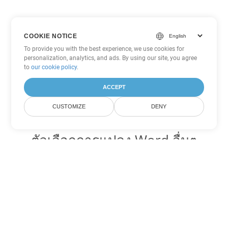
COOKIE NOTICE
To provide you with the best experience, we use cookies for
personalization, analytics, and ads. By using our site, you agree
to
our cookie policy
.
ACCEPT
CUSTOMIZE
DENY
ตัวเลือกการแปลง Word อื่นๆ
แปลง DOTX เป็น DOC
DOC:
Microsoft Word Binary Format
แปลง DOTX เป็น DOT
DOT:
Microsoft Word Template Files