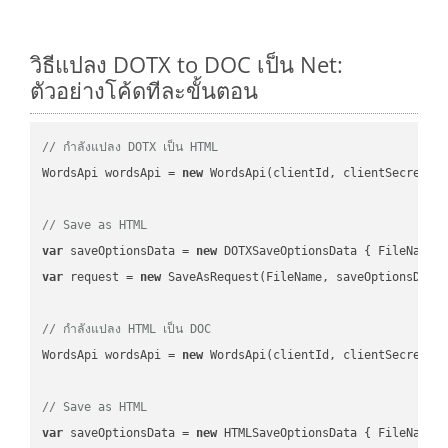
วิธีแปลง DOTX to DOC เป็น Net:
ตัวอย่างโค้ดทีละขั้นตอน
// กำลังแปลง DOTX เป็น HTML
WordsApi wordsApi = 
new
 WordsApi(clientId, clientSecret);

// Save as HTML
var
 saveOptionsData = 
new
 DOTXSaveOptionsData { FileName 
var
 request = 
new
 SaveAsRequest(FileName, saveOptionsData)
// กำลังแปลง HTML เป็น DOC
WordsApi wordsApi = 
new
 WordsApi(clientId, clientSecret);

// Save as HTML
var
 saveOptionsData = 
new
 HTMLSaveOptionsData { FileName 