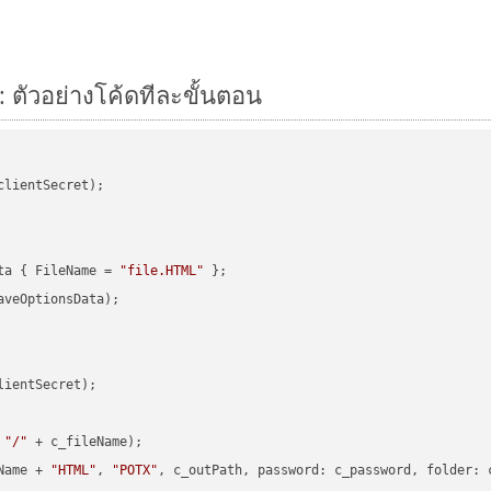
 ตัวอย่างโค้ดทีละขั้นตอน
clientSecret);

ta { FileName = 
"file.HTML"
veOptionsData);

ientSecret);

 
"/"
 + c_fileName);

Name + 
"HTML"
, 
"POTX"
, c_outPath, 
password
: c_password, 
folder