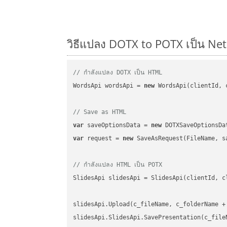
วิธีแปลง DOTX to POTX เป็น Net:
// กำลังแปลง DOTX เป็น HTML
WordsApi wordsApi = 
new
 WordsApi(clientId, 
// Save as HTML
var
 saveOptionsData = 
new
 DOTXSaveOptionsDa
var
 request = 
new
 SaveAsRequest(FileName, sa
// กำลังแปลง HTML เป็น POTX
SlidesApi slidesApi = SlidesApi(clientId, cl
slidesApi.Upload(c_fileName, c_folderName +
slidesApi.SlidesApi.SavePresentation(c_file