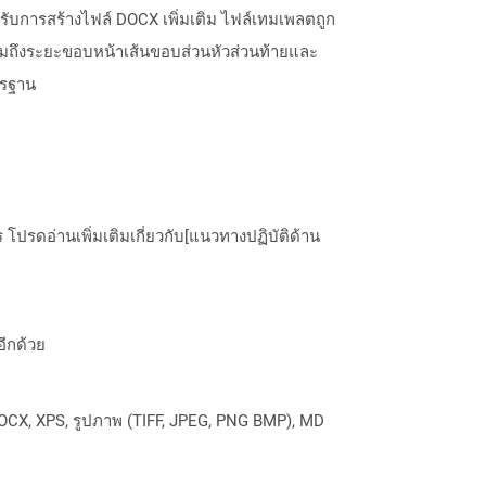
ำหรับการสร้างไฟล์ DOCX เพิ่มเติม ไฟล์เทมเพลตถูก
่านี้รวมถึงระยะขอบหน้าเส้นขอบส่วนหัวส่วนท้ายและ
ตรฐาน
ปรดอ่านเพิ่มเติมเกี่ยวกับ[แนวทางปฏิบัติด้าน
อีกด้วย
OCX, XPS, รูปภาพ (TIFF, JPEG, PNG BMP), MD