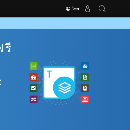
ไทย
รี
X