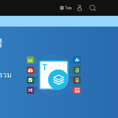
ไทย
ี
 รวม