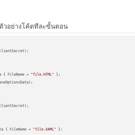
ตัวอย่างโค้ดทีละขั้นตอน
clientSecret);

a { FileName = 
"file.HTML"
veOptionsData);

clientSecret);

ta { FileName = 
"file.XAML"