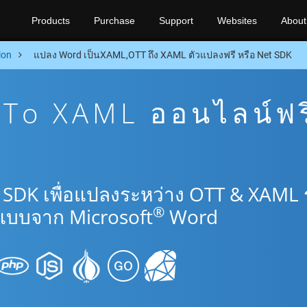
Products
Purchase
Support
Websites
About
ion
แปลง Word เป็นXAML,OTT ถึง XAML ตัวแปลงฟรี หรือ Net SDK
To XAML ออนไลน์ฟร
 SDK เพื่อแปลงระหว่าง OTT & XAML
®
แบบจาก Microsoft
Word