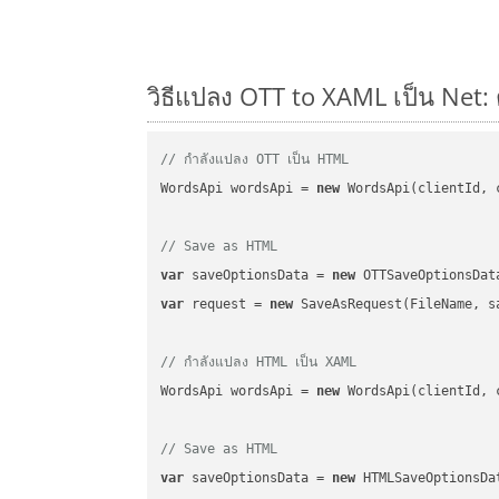
วิธีแปลง OTT to XAML เป็น Net: 
// กำลังแปลง OTT เป็น HTML
WordsApi wordsApi = 
new
 WordsApi(clientId, 
// Save as HTML
var
 saveOptionsData = 
new
 OTTSaveOptionsDat
var
 request = 
new
 SaveAsRequest(FileName, sa
// กำลังแปลง HTML เป็น XAML
WordsApi wordsApi = 
new
 WordsApi(clientId, 
// Save as HTML
var
 saveOptionsData = 
new
 HTMLSaveOptionsDa