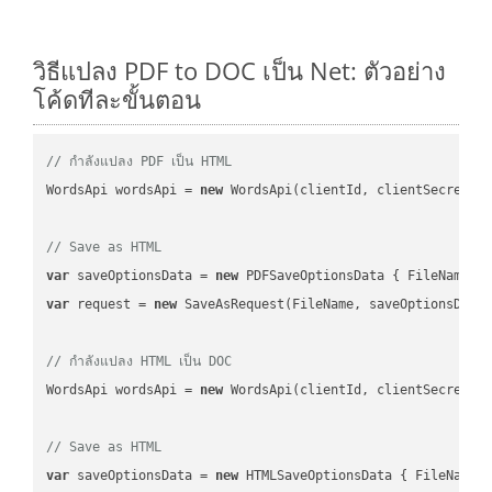
วิธีแปลง PDF to DOC เป็น Net: ตัวอย่าง
โค้ดทีละขั้นตอน
// กำลังแปลง PDF เป็น HTML
WordsApi wordsApi = 
new
 WordsApi(clientId, clientSecret);

// Save as HTML
var
 saveOptionsData = 
new
 PDFSaveOptionsData { FileName =
var
 request = 
new
 SaveAsRequest(FileName, saveOptionsData)
// กำลังแปลง HTML เป็น DOC
WordsApi wordsApi = 
new
 WordsApi(clientId, clientSecret);

// Save as HTML
var
 saveOptionsData = 
new
 HTMLSaveOptionsData { FileName 