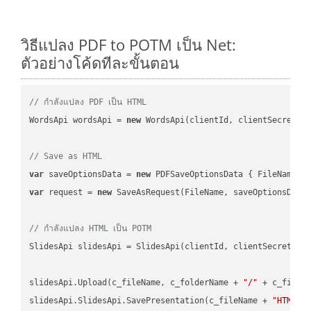
วิธีแปลง PDF to POTM เป็น Net:
ตัวอย่างโค้ดทีละขั้นตอน
// กำลังแปลง PDF เป็น HTML
WordsApi wordsApi = 
new
 WordsApi(clientId, clientSecret);

// Save as HTML
var
 saveOptionsData = 
new
 PDFSaveOptionsData { FileName =
var
 request = 
new
 SaveAsRequest(FileName, saveOptionsData)
// กำลังแปลง HTML เป็น POTM
SlidesApi slidesApi = SlidesApi(clientId, clientSecret);

slidesApi.Upload(c_fileName, c_folderName + 
"/"
 + c_fileNa
slidesApi.SlidesApi.SavePresentation(c_fileName + 
"HTML"
,