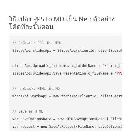
วิธีแปลง PPS to MD เป็น Net: ตัวอย่าง
โค้ดทีละขั้นตอน
// กำลังแปลง PPS เป็น HTML
SlidesApi slidesApi = SlidesApi(clientId, clientSecret);

slidesApi.Upload(c_fileName, c_folderName + 
"/"
 + c_fileNa
slidesApi.SlidesApi.SavePresentation(c_fileName + 
"PPS"
, 
// กำลังแปลง HTML เป็น MD
WordsApi wordsApi = 
new
 WordsApi(clientId, clientSecret);

// Save as HTML
var
 saveOptionsData = 
new
 HTMLSaveOptionsData { FileName 
var
 request = 
new