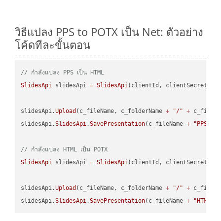
วิธีแปลง PPS to POTX เป็น Net: ตัวอย่าง
โค้ดทีละขั้นตอน
// กำลังแปลง PPS เป็น HTML
SlidesApi
 slidesApi 
=
SlidesApi
(clientId, clientSecret);

slidesApi.
Upload
(c_fileName, c_folderName 
+
"/"
+
 c_fileNa
slidesApi.
SlidesApi
.
SavePresentation
(c_fileName 
+
"PPS"
, 
// กำลังแปลง HTML เป็น POTX
SlidesApi
 slidesApi 
=
SlidesApi
(clientId, clientSecret);

slidesApi.
Upload
(c_fileName, c_folderName 
+
"/"
+
 c_fileNa
slidesApi.
SlidesApi
.
SavePresentation
(c_fileName 
+
"HTML"
,