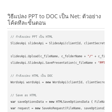
วิธีแปลง PPT to DOC เป็น Net: ตัวอย่าง
โค้ดทีละขั้นตอน
// กำลังแปลง PPT เป็น HTML
SlidesApi slidesApi = SlidesApi(clientId, clientSecret);

slidesApi.Upload(c_fileName, c_folderName + 
"/"
 + c_fileNa
slidesApi.SlidesApi.SavePresentation(c_fileName + 
"PPT"
, 
// กำลังแปลง HTML เป็น DOC
WordsApi wordsApi = 
new
 WordsApi(clientId, clientSecret);

// Save as HTML
var
 saveOptionsData = 
new
 HTMLSaveOptionsData { FileName 
var
 request = 
new