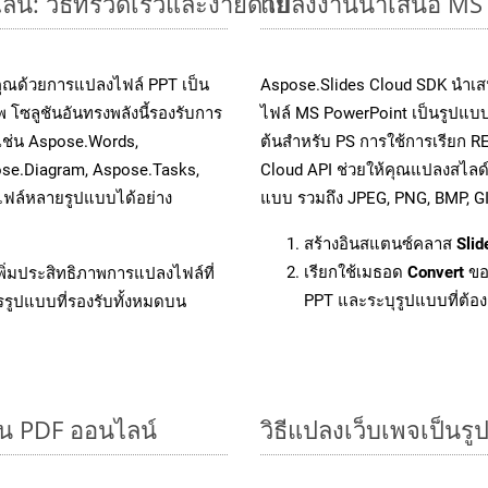
์: วิธีที่รวดเร็วและง่ายดาย
แปลงงานนำเสนอ MS P
คุณด้วยการแปลงไฟล์ PPT เป็น
Aspose.Slides Cloud SDK นำเส
 โซลูชันอันทรงพลังนี้รองรับการ
ไฟล์ MS PowerPoint เป็นรูปแบบ
 เช่น Aspose.Words,
ต้นสำหรับ PS การใช้การเรียก R
ose.Diagram, Aspose.Tasks,
Cloud API ช่วยให้คุณแปลงสไลด
ฟล์หลายรูปแบบได้อย่าง
แบบ รวมถึง JPEG, PNG, BMP, G
สร้างอินสแตนซ์คลาส
Slid
เรียกใช้เมธอด
Convert
ขอ
ิ่มประสิทธิภาพการแปลงไฟล์ที่
PPT และระบุรูปแบบที่ต้องก
รรูปแบบที่รองรับทั้งหมดบน
็น PDF ออนไลน์
วิธีแปลงเว็บเพจเป็นร