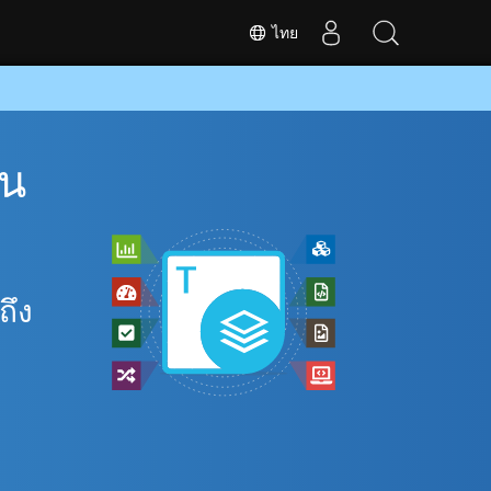
ไทย
าน
ถึง