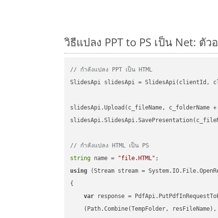
วิธีแปลง PPT to PS เป็น Net: ตัว
// กำลังแปลง PPT เป็น HTML
SlidesApi slidesApi = SlidesApi(clientId, cl
slidesApi.Upload(c_fileName, c_folderName +
slidesApi.SlidesApi.SavePresentation(c_file
// กำลังแปลง HTML เป็น PS
string
 name = 
"file.HTML"
using
 (Stream stream = System.IO.File.OpenR
{

var
 response = PdfApi.PutPdfInRequestToP
    (Path.Combine(TempFolder, resFileName), 