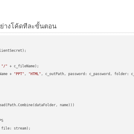
อย่างโค้ดทีละขั้นตอน
ientSecret);

 
"/"
 + c_fileName);

Name + 
"PPT"
, 
"HTML"
, c_outPath, password: c_password, folder: c_
ead(Path.Combine(dataFolder, name)))

S

file: stream);
