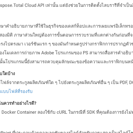
pose.Total Cloud API เท่านั้น แต่ยังช่วยในการติดตั้งไลบรารีที่จำเป็น
ปภาษาคำอธิบายภาษาที่ใช้ในธุรกิจของเดสก์ท็อปและการเผยแพร่อิเล็กทรอ
ติ ภาษาส่วนใหญ่ต้องการขั้นตอนการรวบรวมที่แตกต่างกันก่อนที่จ
์ตรงไปตรงมา เวอร์ชันแรก ๆ ของมันกำหนดรูปร่างกราฟิกการปรากฏตัวข
องโมเดลการถ่ายภาพ Adobe โปรแกรมของ PS สามารถสื่อสารคำอธิบาย
กว่านั้นโปรแกรมนี้ยังสามารถควบคุมลักษณะของข้อความและกราฟิกบนหน
บบใดบ้าง
ล์จากตระกูลผลิตภัณฑ์ใด ๆ ไปยังตระกูลผลิตภัณฑ์อื่น ๆ เป็น PDF, D
ปแบบไฟล์ที่รองรับ
ันควรทำอย่างไรดี?
Docker Container ลองใช้กับ cURL ในกรณีที่ SDK ที่คุณต้องการยังไม่
rPoint ที่ประกอบด้วยคอลเลกชันของสไลด์สำหรับการแสดงเป็นสไลด์โชว์